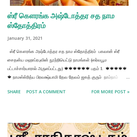
ஸ்ரீ கௌரங்க அஷ்டோத்தர சத நாம
ஸ்தோத்திரம்
January 31, 2021
ஸ்ரீ கௌரங்க அஷ்டோத்தர சத நாம ஸ்தோத்திரம் பகவான் ஸ்ரீ
சைதன்ய மஹாப்ரபுவின் நூற்றியெட்டு நாமங்கள் (ஸர்வபூம
பட்டாச்சார்யாரால் அருளப்பட்டது) 🍁🍁🍁🍁🍁🍁 பதம் 1. 🍁🍁🍁🍁🍁
🍁 நாமஸ்க்ரித்ய பிரவக்ஷ்யாமி தேவ தேவம் ஜகத் குரும் நாம்நாம்
அஷ்டோத்தர சதம் சைதன்யஸ்ய மஹாத்மநஹ அகில
SHARE
POST A COMMENT
FOR MORE POST »
உலகங்களுக்கும் ஆன்மீக குருவாக திகழும் பகவானுக்கெல்லாம்
பகவானாக விளங்குபவருக்கு எனது பணிவான வணக்கங்களை
சமர்ப்பித்துவிட்டு பகவான் ஸ்ரீ சைதன்யரின் நூற்றியெட்டு திவ்ய
நாமங்களை வர்ணிக்கின்றேன். பதம் 2 🍁🍁🍁🍁🍁🍁 விஸ்வம்பரோ
ஜித க்ரோதோ மாயா மானுஷ விக்ராஹ அமாயி மாயினாம் ஷ்ரேஸ்டோ
வரோ தேசோ ட்வீஜோத்தமஹா கௌரங்க மாஹாபிரபுவே இந்த