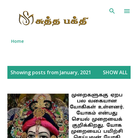
Skip to main content
Home
P
Showing posts from January, 2021
SHOW ALL
o
s
t
s