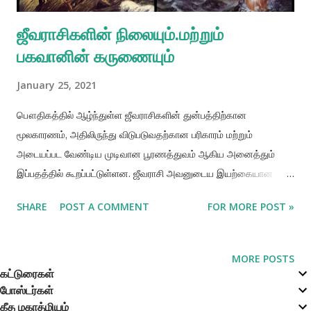
ஜீவராசிகளின் நிலையும்.மற்றும்
பகவானின் கருணையும்
January 25, 2021
பௌதிகத்தில் ஆழ்ந்துள்ள ஜீவராசிகளின் துன்பத்திற்கான
மூலகாரணம், அதிலிருந்து விடுபடுவதற்கான பரிகாரம் மற்றும்
அடையப்பட வேண்டிய முடிவான பூரணத்துவம் ஆகிய அனைத்தும்
இப்பதத்தில் கூறப்பட்டுள்ளன. ஜீவராசி அவனுடைய இயற்கையான
அமைப்புப்படி, சிறைப்பட்டுள்ள ஜட வாழ்விற்கு மேற்பட்டவனாவான்.
SHARE
POST A COMMENT
FOR MORE POST »
ஆனால் இப்போது அவன் பகிரங்க சக்தியினால் சிறைப்படுத்தப்பட்டு
உள்ளான். இதனால் தன்னை அவன் ஜட சக்தியின் ஒரு விளைபொருள்
என்று எண்ணிக் கொள்கிறான். புனிதமற்ற இத்தொடர்பினால், தூய
MORE POSTS
ஆன்மீகத் தன்மையைக் கொண்ட ஜீவன், ஜட இயற்கைக் குணங்களின்
கட்டுரைகள்
போஸ்டர்கள்
கீழ் பௌதிக துன்பங்களை அனுபவிக்கிறான். தான் பௌதிகத்தின்
கீத மகாத்மியம்
ஒரு விளைபொருள் என்று ஜீவராசி தன்னை தவறாக