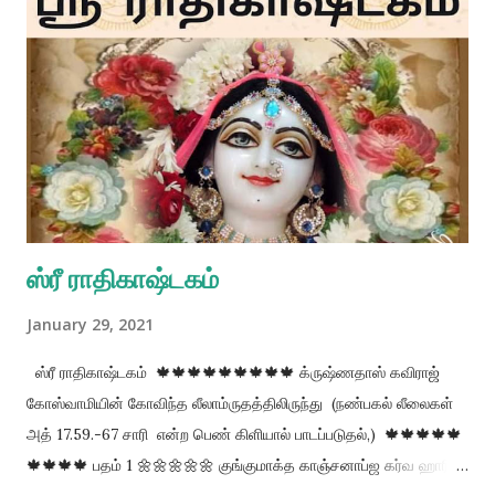
பிரபஞ்சத்தை தக்கவைப்பவர்; பௌதிக க்ரோதத்தை வென்று
காட்டுபவர்; மானுடரைப்போல் மாயை தோற்றத்தில் காட்சியளிப்பவர்;
ஏமாற்றும் தன்மை இல்லாதவர்; பல லீலைகள் புரிவதில் மன்னர்;
பூமிகளில் சிறந்த பூமியில் அவதரித்தவர்; பிராமணர்களுள் சிறந்தவர். 1.
விஸ்வம்பரா - இந்த பிரபஞ்சத்தை தக்கவைப்பவர் 2. ஜித க்ரோத -
பௌதிக க்ரோதத்தை வென்று காட்டுபவர் 3. மாயா மனுஷ விக்ராஹ
-...
ஸ்ரீ ராதிகாஷ்டகம்
January 29, 2021
ஸ்ரீ ராதிகாஷ்டகம் 🍁🍁🍁🍁🍁🍁🍁🍁🍁 க்ருஷ்ணதாஸ் கவிராஜ்
கோஸ்வாமியின் கோவிந்த லீலாம்ருதத்திலிருந்து (நண்பகல் லீலைகள்
அத் 17.59.-67 சாரி என்ற பெண் கிளியால் பாடப்படுதல்,) 🍁🍁🍁🍁🍁
🍁🍁🍁🍁 பதம் 1 🌼🌼🌼🌼🌼 குங்குமாக்த காஞ்சனாப்ஜ கர்வ ஹாரி