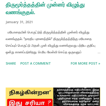
திருமூர்த்தத்தின் முன்னர் விழுந்து
வணங்குதல்.
January 31, 2021
மரியாதையின் பொருட்டுத் திருமூர்த்தத்தின் முன்னர் விழுந்து
வணங்குதல். "நாரதீய புராணத்தில்" திருமூர்த்தத்திற்கு மரியாதை
செய்யும் பொருட்டு அதன் முன் விழுந்து வணங்குவது பற்றிய குறிப்பு
ஒன்று காணப்படுகிறது. பெரிய வேள்வி செய்த ஒருவனும்
திருமூர்த்தத்தின் முன்பு விழுந்து வணங்குவதன் மூலம் தனது
SHARE
POST A COMMENT
FOR MORE POST »
மரியாதைக்குரிய வந்தனங்களை வெளிப்படுத்துவோனும்
இணையாகமாட்டார்கள்" அதோடல்லாமல் பல்வேறு மகாயக்ஞங்களைச்
செய்தவன் அதன் காரணமாகப் புண்ணிய பலன்களைப் பெறுகிறான்.
ஆனால் அப்பலன்கள் தீர்ந்து போனவுடன் மீண்டும் இப்பூமியில்
பிறப்பெடுக்கிறான். மாறாக திருமூர்த்தத்தின் முன்பு விழுந்து வணங்கி
மரியாதை செய்தவன் இவ்வுலகில் மீண்டும் பிறப்பதில்லை. ஏனென்றால்
அவன் கிருஷ்ணரின் உலகத்திற்கு நேரடியாக செல்கிறான். ( ஶ்ரீல