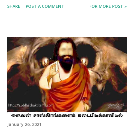
கௌரபா பீத நாஞ்சிதாப்ஜ கந்த கீர்த்தி நிந்தி சௌரபா பல்லவேஸ
SHARE
POST A COMMENT
FOR MORE POST »
ஸூனு ஸர்வ வாஞ்சிதார்த்த ஸாதிகா மயம் ஆத்ம பாத பத்ம தாஸ்ய
தாஸ்து ராதிகா மொழிபெயர்ப்பு 🌼🌼🌼🌼🌼🌼🌼🌼 அழகிய
தங்கத்தாமரை மலரின் பெருமையை மங்கச் செய்யும்படியான உருக்கிய
பொன்னிறமுடைய ஸ்ரீராதையின் வசீகரிக்கும் மேனியில் செந்நிற
குங்குமம் பூசப்பட்டு புது வித அழகை வெளிப்படுத்துகின்றது. அவளது
மேனியில் இருந்து வெளிப்படும் நறுமணமோ குங்குமப் பூவால்
நிரப்பப்பட்ட தாமரைப் பூவின் வாசனையை மிஞ்சக் கூடியதாக
இருக்கின்றது. ஆயர் குலத்தலைவரான நந்த மஹாராஜாவின்
தவப்புதல்வரான க்ருஷ்ணரை சகல விதத்திலும் திருப்திபடுத்தக்
கூடியவளாக ஸ்ரீராதா மிளிர்கின்றாள். பேரன்பு மிக்க ஸ்ரீராதிகா தனது
தாமரைப்பாத சேவையை கருணையுடன் அடியேனுக்கும்
தந்தருள்வாராக. பதம் 2 🌼🌼🌼🌼🌼 கௌரவிந்த காந்தி நிந்தி சித்ர
பட்ட ஷ...
January 26, 2021