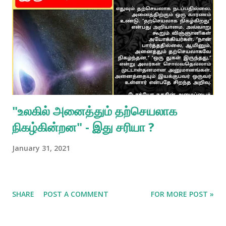
பிரபுபாதர் / பக்தி ரஸாம்ருத சிந்து / அத்யாயம் 9 ) 🍁🍁🍁🍁🍁🍁🍁
🍁🍁 ஹரே கிருஷ்ண ஹரே கிருஷ்ண கிருஷ்ண கிருஷ்ண ஹரே ஹரே
ஹரே ராம, ஹரே ராம, ராம ராம, ஹரே ஹரே 🍁🍁🍁🍁🍁🍁🍁🍁🍁 ஹரே
கிருஷ்ண🙏 🍁🍁🍁🍁🍁🍁🍁 மேலும் இதுபோன்ற ஆன்மீக
தகவல்களை படிக்க whatsapp அல்லது Telegram செயலியில்
பதிவிரக்கம் செய்து கீழ்க்க...
"உலகில் அனைத்தும் தற்செயலாக
நிகழ்கின்றன" - இது சரியா ?
January 31, 2021
SHARE
POST A COMMENT
FOR MORE POST »