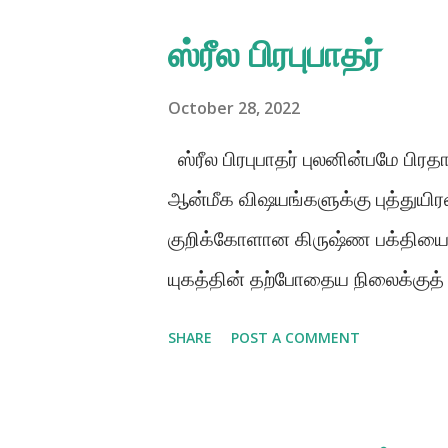
s
ஸ்ரீல பிரபுபாதர்
t
s
October 28, 2022
ஸ்ரீல பிரபுபாதர் புலனின்பமே பிர
ஆன்மீக விஷயங்களுக்கு புத்துயி
குறிக்கோளான கிருஷ்ண பக்தியைத்
யுகத்தின் தற்போதைய நிலைக்குத்
நடைமுறைப்படுத்தி, பகவான் ஸ்ரீ க
SHARE
POST A COMMENT
கொண்டு சேர்க்க வேண்டும் என்ற 
அரும்பாடுபட்ட ஆன்மீக குருவே ஸ்ரீல
அனைவராலும் அழைக்கப்படும் தெய