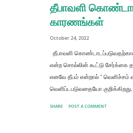
நிச்சயமாகக் கவனித்துக் கொள்ளப
தீபாவளி கொண்டா
இயக்கத்தில் 350க்கும் மேலான 
காரணங்கள்
பராமரித்து வருகிறார். எமது பக்த
வருவாய்க்காக உழைக்கவில்லை, என
October 24, 2022
பராமரிக்கப்படுகிறார்கள். பகவத் 
தீபாவளி கொண்டாடப்படுவதற்கான
செய், நான் உன்னைக் காப்பாற்றுகி
என்ற சொல்லின் கூட்டு சேர்க்கை 
மட்டுமின்றி நமது பாவங்களின் விள
எனவே தீபம் என்றால் " வெளிச்சம
கூறுகிறார். (ப.கீ. 18.66) இந்த உற
வெளிப்டபடுவதையோ குறிக்கிறது
இலக்கியத்தில் குறிப்பிடப்பட்டுள
SHARE
POST A COMMENT
வெளிச்சத்திற்கு வாருங்கள்', என்
'ஆன்மீக விழிப்புணர்வு வரவேண்ட