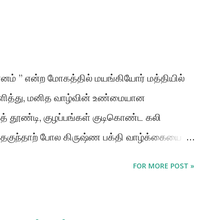
தானம் ” என்ற மோகத்தில் மயங்கியோர் மத்தியில்
ரளித்து, மனித வாழ்வின் உண்மையான
 தூண்டி, குழப்பங்கள் குடிகொண்ட கலி
 தகுந்தாற் போல கிருஷ்ண பக்தி வாழ்க்கையை
ிருஷ்ணரின் இருப்பிடத்திற்கு உயிர்வாழிகளைக்
FOR MORE POST »
ஒரே குறிக்கோளுடன் தன் வாழ்நாள் முழுவதும்
 பிரபுபாதர். தோற்றம் ஸ்ரீல பிரபுபாதர் என்று
்வத்திரு. அபய சரணாரவிந்த பக்திவேதாந்த