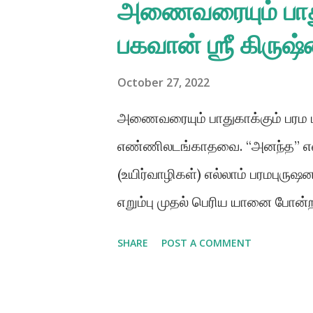
அணைவரையும் பாது
சுவாமி அவர்கள், 1896 ஆம் ஆண்டு 
பகவான் ஶ்ரீ கிருஷ
மோகன் தே மற்றும் ரஜனி என்போரின
இட்ட பெயர், அபய் சரண் தே. அவ
October 27, 2022
வருங்காலத்தில் இக்குழந்தை கடல்
அணைவரையும் பாதுகாக்கும் பரம பு
108 கோவில்களை நிறுவுவார் என்ற
எண்ணிலடங்காதவை. “அனந்த” என்
தந்தை அவருக்கு சிறுவயதிலிருந்தே
(உயிர்வாழிகள்) எல்லாம் பரமபுரு
எறும்பு முதல் பெரிய யானை போன
பராமரிக்கப்படுகின்றன. நம்மை அவர
SHARE
POST A COMMENT
வேண்டும்? பகவானின் பக்தர்களா
அவருக்குத் தொண்டாற்றுவதற்காக ம