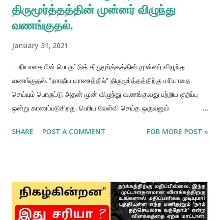
திருமூர்த்தத்தின் முன்னர் விழுந்து
வணங்குதல்.
January 31, 2021
மரியாதையின் பொருட்டுத் திருமூர்த்தத்தின் முன்னர் விழுந்து
வணங்குதல். "நாரதீய புராணத்தில்" திருமூர்த்தத்திற்கு மரியாதை
செய்யும் பொருட்டு அதன் முன் விழுந்து வணங்குவது பற்றிய குறிப்பு
ஒன்று காணப்படுகிறது. பெரிய வேள்வி செய்த ஒருவனும்
திருமூர்த்தத்தின் முன்பு விழுந்து வணங்குவதன் மூலம் தனது
SHARE
POST A COMMENT
FOR MORE POST »
மரியாதைக்குரிய வந்தனங்களை வெளிப்படுத்துவோனும்
இணையாகமாட்டார்கள்" அதோடல்லாமல் பல்வேறு மகாயக்ஞங்களைச்
செய்தவன் அதன் காரணமாகப் புண்ணிய பலன்களைப் பெறுகிறான்.
ஆனால் அப்பலன்கள் தீர்ந்து போனவுடன் மீண்டும் இப்பூமியில்
பிறப்பெடுக்கிறான். மாறாக திருமூர்த்தத்தின் முன்பு விழுந்து வணங்கி
மரியாதை செய்தவன் இவ்வுலகில் மீண்டும் பிறப்பதில்லை. ஏனென்றால்
அவன் கிருஷ்ணரின் உலகத்திற்கு நேரடியாக செல்கிறான். ( ஶ்ரீல