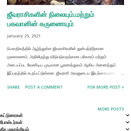
ஜீவராசிகளின் நிலையும்.மற்றும்
பகவானின் கருணையும்
January 25, 2021
பௌதிகத்தில் ஆழ்ந்துள்ள ஜீவராசிகளின் துன்பத்திற்கான
மூலகாரணம், அதிலிருந்து விடுபடுவதற்கான பரிகாரம் மற்றும்
அடையப்பட வேண்டிய முடிவான பூரணத்துவம் ஆகிய அனைத்தும்
இப்பதத்தில் கூறப்பட்டுள்ளன. ஜீவராசி அவனுடைய இயற்கையான
அமைப்புப்படி, சிறைப்பட்டுள்ள ஜட வாழ்விற்கு மேற்பட்டவனாவான்.
SHARE
POST A COMMENT
FOR MORE POST »
ஆனால் இப்போது அவன் பகிரங்க சக்தியினால் சிறைப்படுத்தப்பட்டு
உள்ளான். இதனால் தன்னை அவன் ஜட சக்தியின் ஒரு விளைபொருள்
என்று எண்ணிக் கொள்கிறான். புனிதமற்ற இத்தொடர்பினால், தூய
MORE POSTS
ஆன்மீகத் தன்மையைக் கொண்ட ஜீவன், ஜட இயற்கைக் குணங்களின்
கட்டுரைகள்
போஸ்டர்கள்
கீழ் பௌதிக துன்பங்களை அனுபவிக்கிறான். தான் பௌதிகத்தின்
கீத மகாத்மியம்
ஒரு விளைபொருள் என்று ஜீவராசி தன்னை தவறாக