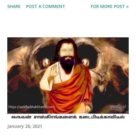
கௌரபா பீத நாஞ்சிதாப்ஜ கந்த கீர்த்தி நிந்தி சௌரபா பல்லவேஸ
SHARE
POST A COMMENT
FOR MORE POST »
ஸூனு ஸர்வ வாஞ்சிதார்த்த ஸாதிகா மயம் ஆத்ம பாத பத்ம தாஸ்ய
தாஸ்து ராதிகா மொழிபெயர்ப்பு 🌼🌼🌼🌼🌼🌼🌼🌼 அழகிய
தங்கத்தாமரை மலரின் பெருமையை மங்கச் செய்யும்படியான உருக்கிய
பொன்னிறமுடைய ஸ்ரீராதையின் வசீகரிக்கும் மேனியில் செந்நிற
குங்குமம் பூசப்பட்டு புது வித அழகை வெளிப்படுத்துகின்றது. அவளது
மேனியில் இருந்து வெளிப்படும் நறுமணமோ குங்குமப் பூவால்
நிரப்பப்பட்ட தாமரைப் பூவின் வாசனையை மிஞ்சக் கூடியதாக
இருக்கின்றது. ஆயர் குலத்தலைவரான நந்த மஹாராஜாவின்
தவப்புதல்வரான க்ருஷ்ணரை சகல விதத்திலும் திருப்திபடுத்தக்
கூடியவளாக ஸ்ரீராதா மிளிர்கின்றாள். பேரன்பு மிக்க ஸ்ரீராதிகா தனது
தாமரைப்பாத சேவையை கருணையுடன் அடியேனுக்கும்
தந்தருள்வாராக. பதம் 2 🌼🌼🌼🌼🌼 கௌரவிந்த காந்தி நிந்தி சித்ர
பட்ட ஷ...
January 26, 2021