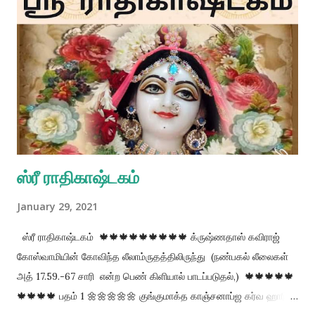
பிரபஞ்சத்தை தக்கவைப்பவர்; பௌதிக க்ரோதத்தை வென்று
காட்டுபவர்; மானுடரைப்போல் மாயை தோற்றத்தில் காட்சியளிப்பவர்;
ஏமாற்றும் தன்மை இல்லாதவர்; பல லீலைகள் புரிவதில் மன்னர்;
பூமிகளில் சிறந்த பூமியில் அவதரித்தவர்; பிராமணர்களுள் சிறந்தவர். 1.
விஸ்வம்பரா - இந்த பிரபஞ்சத்தை தக்கவைப்பவர் 2. ஜித க்ரோத -
பௌதிக க்ரோதத்தை வென்று காட்டுபவர் 3. மாயா மனுஷ விக்ராஹ
-...
ஸ்ரீ ராதிகாஷ்டகம்
January 29, 2021
ஸ்ரீ ராதிகாஷ்டகம் 🍁🍁🍁🍁🍁🍁🍁🍁🍁 க்ருஷ்ணதாஸ் கவிராஜ்
கோஸ்வாமியின் கோவிந்த லீலாம்ருதத்திலிருந்து (நண்பகல் லீலைகள்
அத் 17.59.-67 சாரி என்ற பெண் கிளியால் பாடப்படுதல்,) 🍁🍁🍁🍁🍁
🍁🍁🍁🍁 பதம் 1 🌼🌼🌼🌼🌼 குங்குமாக்த காஞ்சனாப்ஜ கர்வ ஹாரி