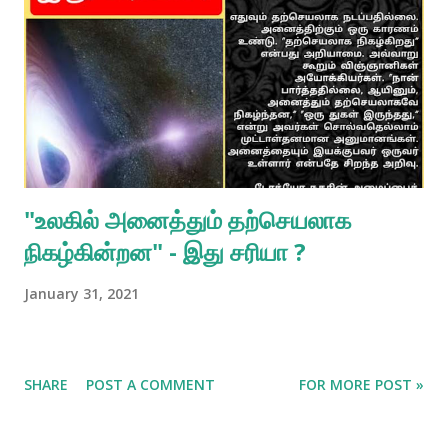
பிரபுபாதர் / பக்தி ரஸாம்ருத சிந்து / அத்யாயம் 9 ) 🍁🍁🍁🍁🍁🍁🍁
🍁🍁 ஹரே கிருஷ்ண ஹரே கிருஷ்ண கிருஷ்ண கிருஷ்ண ஹரே ஹரே
ஹரே ராம, ஹரே ராம, ராம ராம, ஹரே ஹரே 🍁🍁🍁🍁🍁🍁🍁🍁🍁 ஹரே
கிருஷ்ண🙏 🍁🍁🍁🍁🍁🍁🍁 மேலும் இதுபோன்ற ஆன்மீக
தகவல்களை படிக்க whatsapp அல்லது Telegram செயலியில்
பதிவிரக்கம் செய்து கீழ்க்க...
"உலகில் அனைத்தும் தற்செயலாக
நிகழ்கின்றன" - இது சரியா ?
January 31, 2021
SHARE
POST A COMMENT
FOR MORE POST »