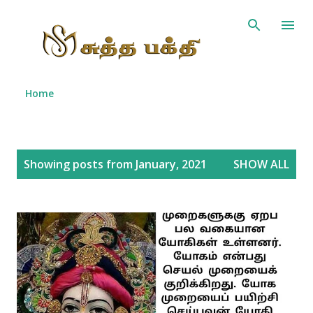
Skip to main content
Home
P
Showing posts from January, 2021
SHOW ALL
o
s
t
s