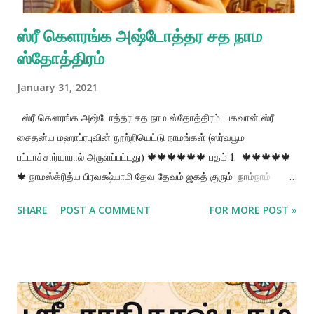
ஸ்ரீ கௌரங்க அஷ்டோத்தர சத நாம
ஸ்தோத்திரம்
January 31, 2021
ஸ்ரீ கௌரங்க அஷ்டோத்தர சத நாம ஸ்தோத்திரம் பகவான் ஸ்ரீ
சைதன்ய மஹாப்ரபுவின் நூற்றியெட்டு நாமங்கள் (ஸர்வபூம
பட்டாச்சார்யாரால் அருளப்பட்டது) 🍁🍁🍁🍁🍁🍁 பதம் 1. 🍁🍁🍁🍁🍁
🍁 நாமஸ்க்ரித்ய பிரவக்ஷ்யாமி தேவ தேவம் ஜகத் குரும் நாம்நாம்
அஷ்டோத்தர சதம் சைதன்யஸ்ய மஹாத்மநஹ அகில
SHARE
POST A COMMENT
FOR MORE POST »
உலகங்களுக்கும் ஆன்மீக குருவாக திகழும் பகவானுக்கெல்லாம்
பகவானாக விளங்குபவருக்கு எனது பணிவான வணக்கங்களை
சமர்ப்பித்துவிட்டு பகவான் ஸ்ரீ சைதன்யரின் நூற்றியெட்டு திவ்ய
நாமங்களை வர்ணிக்கின்றேன். பதம் 2 🍁🍁🍁🍁🍁🍁 விஸ்வம்பரோ
ஜித க்ரோதோ மாயா மானுஷ விக்ராஹ அமாயி மாயினாம் ஷ்ரேஸ்டோ
வரோ தேசோ ட்வீஜோத்தமஹா கௌரங்க மாஹாபிரபுவே இந்த