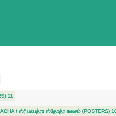
RS)
11
A / ஸ்ரீ பலபத்ரா ஸ்தோத்ர கவசம் (POSTERS)
1