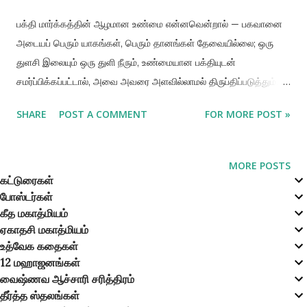
பக்தி மார்க்கத்தின் ஆழமான உண்மை என்னவென்றால் — பகவானை
அடையப் பெரும் யாகங்கள், பெரும் தானங்கள் தேவையில்லை; ஒரு
துளசி இலையும் ஒரு துளி நீரும், உண்மையான பக்தியுடன்
சமர்ப்பிக்கப்பட்டால், அவை அவரை அளவில்லாமல் திருப்திப்படுத்தும்.
“துலஸீ-தல-மாத்ரேண ஜலஸ்ய சுலுகேன வா…” என்று தொடங்கும்
SHARE
POST A COMMENT
FOR MORE POST »
இந்த ஸ்லோகம் கௌதமீய தந்திர நூலிலிருந்து வந்தது. இதில்,
பக்தர்களிடம் அளவற்ற பாசம் கொண்ட பகவான் ஸ்ரீ கிருஷ்ணர் , துளசி
இலைக்கும் சிறிதளவு நீருக்கும் தம்மையே அர்ப்பணிக்கிறார் என்று
MORE POSTS
கூறப்படுகிறது. இந்த ஸ்லோகத்தை ஆழமாக சிந்தித்த ஆச்சாரியர்,
கட்டுரைகள்
போஸ்டர்கள்
“இவ்வளவு சிறிய அர்ப்பணிப்புக்கும் கடன் பட்டவனாக இருப்பதாக
கீத மகாத்மியம்
பகவான் நினைக்கிறார்” என்பதை உணர்ந்தார். அந்த உணர்வின் பேரில்,
ஏகாதசி மகாத்மியம்
அவர் துளசி இலையும் கங்கை நீரையும் தொடர்ந்து சமர்ப்பித்து,
உத்வேக கதைகள்
பரமபுருஷனான கிருஷ்ணரை இவ்வுலகில் அவதரிக்க அழைத்தார். இந்த
12 மஹாஜனங்கள்
நிகழ்வுகள் நமக்கு ஒரு நிலையான உண்மையை நினைவூட்டுகின்றன —
வைஷ்ணவ ஆச்சாரி சரித்திரம்
பகவானை அடைய பொருள் தேவையில்லை; பக்தி, உண்மை, அன்பு
தீர்த்த ஸ்தலங்கள்