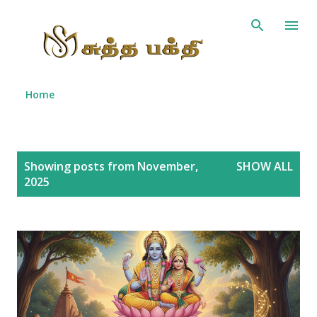
Skip to main content
Home
P
Showing posts from November,
SHOW ALL
o
2025
s
t
s