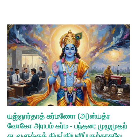
பக்தி தினமும் அதிகாலையில், முனிவர்கள் பகவான் ஶ்ரீ விஷ்ணுவின்
திருநாமங்களையும் வேத மந்திரங்களையும் ஓதுவதை மான் மிகுந்த
கவனத்துடன் கேட்கும். அந்தத் தெய்வீக ஒலிகளின் பலனாக
நாளடைவில் விஷ்ணுவின் நாமத்தின் மீது மாபெரும் ஈர்ப்பு ஈர்ப்பு
ஏற்பட்டது, அது மெல்ல மெல்ல வளர்ந்தது. பகவான் ஶ்ரீமன்
நாராயணனின் ரூபங்களும் லீலைகளும் அதன் மனதிற்குள் ஆழமாகப்
பதிந்தன. மானின் அமைதியான மற்றும் சாந்தமான நடத்தையைக்
கண்ட முனிவர்கள், அதனை அங்கேயே, பாதுகாப்பாக இருக்க
அனுமதித்தனர். அருகில் இருந்த ஆலயத்தின் மணியோசை கேட்கும்
போதும், தீபாராதனை காட்டப்படும் போதும், அந்த மான் மிகுந்த
மரியாதையுடன் தலை வணங்கியது. அது மற்ற விலங்குகளைப் போல்
பிரசாதத்திற்காக ஒருபோதும் ஆவலுடன் நிற்கவ...
யஜ்ஞார்தாத் கர்மணோ (அ)ன்யத்ர
வோகோ அரயம் கர்ம - பந்தன; முழுமுதற்
கடவுளுக்குத் திருப்தியளிப்பதற்காகவே