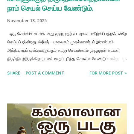
நாம் செயல் செய்ய வேண்டும்.
November 13, 2025
ஒரு வேள்விச் சடங்கானது முழுமுதற் கடவுளை மகிழ்விப்பதற்கென்றே
செய்யப்படுகிறது. ஸ்ரீமத் - பாகவதம் முதல்காண்டம் இரண்டாம்
அத்தியாயம் ஒவ்வொருவரும் தமது செயலினால் முழுமுதற் கடவுள்
திருப்தியுற்றிருக்கிறாரா என்பதைப் புரிந்து கொள்ள வேண்டும் என்று
குறிப்பிடுகிறது. அதாவது நமது செயலின் நோக்கம் முழுமுதற்
SHARE
POST A COMMENT
FOR MORE POST »
கடவுளைத் திருப்திப்படுத்துவதற்கானதாகவே இருத்தல் வேண்டும்.
எவ்வாறு ஒரு பணியாளன் தன் அலுவலகத்தில் தனது முதலாளி
அல்லது உயர் அதிகாரி திருப்தியடைந்திருக்கிறாரா என்று
கவனிப்பதைத் தன் கடமையாகக் கொண்டிருக்கிறானோ அதுபோல்
முழுமுதற் கடவுள் தனது செயலினால் திருப்தியுற்றிருக்கிறாரா என்று
பார்ப்பது ஒவ்வொருவரின் கடமையாகும். முழுமுதற் கடவுளைத்
திருப்திப்படுத்துவதற்கான செயல்கள் எவையென்று வேதங்களில்
குறிப்பிடப்பட்டிருக்கின்றன. அச்செயல்களின் நிறைவேற்றமே வேள்வி