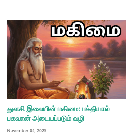
ஒரு படகில் ஏறிக் கொள்பவர்களைப் போன்றவர்களாவர். கல்லாலான ஒரு
படகு மிதக்க முடியாமல் அதிலுள்ள பயணிகளுடன் நீரில் மூழ்கிவிடும்.
அதுபோலவே, மக்களைத் தவறாக வழிநடத்திச் செல்பவர்கள்
நரகத்திற்குச் செல்வார்கள். அவர்களைப் பின்பற்றிச் செல்வோரும்
நரகத்திற்கே செல்வார்கள். பொருளுரை ஸ்ரீமத் பாகவதம் (11.20.17)
பின்வருமாறு குறிப்பிடுகிறது: ந்ரு-தேஹம் ஆத்யம் ஸுலபம் ஸுதுர்லபம்
ப்லவம் ஸுகல்பம் குரு-கர்ண-தாரம் பந்தப்பட்ட ஆத்மாக்களாகிய நாம்
அறியாமை எனும் கடலில் விழுந்துவிட்டோம். ஆயினும் ஒரு சிறந்த
படகைப் போன்றுள்ள இந்த மனித உடலானது, அறியாமை எனும்
இக்கடலைக் கடப்பதற்குச் சிறந்த வாய்ப்பை அளிக்கிறது, கப்பல்
தலைவனைப்போல் செயற்படும் ஓர் ஆன்மீக குருவினால்
வழிநடத்தப்படு...
துளசி இலையின் மகிமை: பக்தியால்
பகவான் அடையப்படும் வழி
November 04, 2025