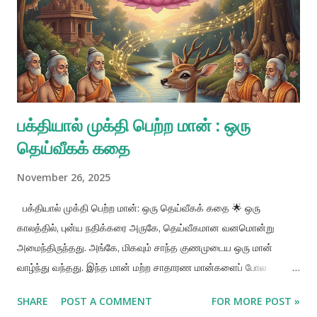
பக்தியால் முக்தி பெற்ற மான் : ஒரு
தெய்வீகக் கதை
November 26, 2025
பக்தியால் முக்தி பெற்ற மான்: ஒரு தெய்வீகக் கதை 🌟 ஒரு
காலத்தில், புன்ய நதிக்கரை அருகே, தெய்வீகமான வனமொன்று
அமைந்திருந்தது. அங்கே, மிகவும் சாந்த குணமுடைய ஒரு மான்
வாழ்ந்து வந்தது. இந்த மான் மற்ற சாதாரண மான்களைப் போல
இல்லாமல், அருகிலிருந்த முனிவர்களின் ஆசிரமத்தின் ஆன்மீகச்
SHARE
POST A COMMENT
FOR MORE POST »
சூழலால் வெகுவாக ஈர்க்கப்பட்டிருந்தது. பகவான் ஶ்ரீ விஷ்ணுவின் மீது