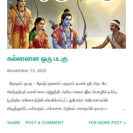
அல்லது யக்ஞம் என்றழைக்கப்படுகிறது. வேறொரு முறையில் முழுமுதற்
கடவுளின் சார்பாகச் செயல்படுவதே வேள்வியாகும் என்றும் கூறலாம்.
வேள்வியினைத் தவிர வேறெச் செயலும் உலகப் பிடிப்பிற்குக்
காரணமாகும் என்பதை ஒருவன் மிக நன்றாக அறிந்து
கொள்ளவேண்டும். பகவத்கீதையிலும் (3.9) ...
கல்லாலான ஒரு படகு
November 13, 2025
தேஷாம் குபத - தேஷ்ட்ரூணாம் பததாம் தமஸி ஹி அத: யே
ஸ்ரத்தத்யுர் வசஸ் வை மஜ்ஜந்தி அஸ்ம-ப்லவா இவ மொழிபெயர்ப்பு
(முந்திய சுலோகத்தில் விவரிக்கப்பட்டதுபோல்) அறியாமையில்
விழுந்துவிட்டவர்களும், மக்களை அழிவுப் பாதையில் தவறாக
வழிநடத்திச் செல்பவர்களுமான தலைவர்களும், குருட்டுத்தனமாக
SHARE
POST A COMMENT
FOR MORE POST »
அவர்களைப் பின்பற்றுபவர்களும், உண்மையில் கல்லினால் செய்யப்பட்ட