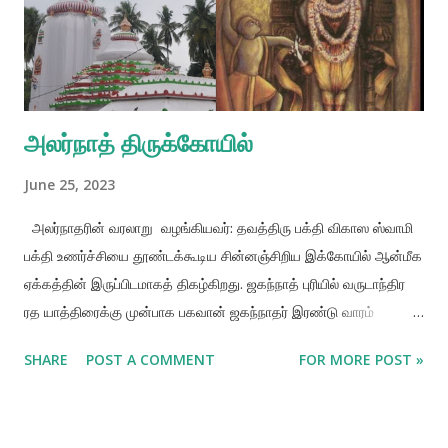
கண்ட அவர், மனிதகுலத்தின் அனைத்து பிரச்சினைகளுக்கும் சரியான
தீர்வுகள் மற்றும் நல்வழிகள் வேதங்களில் மட்டுமே சிறப்பாக உள்ளது,
ஆதலால், வேதங்களின் அறிவை மிகவும் எளிமையான வடிவத்தில் அ...
அலர்நாத் திருக்கோயில்
June 25, 2023
அலர்நாதரின் வரலாறு வழங்கியவர்: தவத்திரு பக்தி விகாஸ ஸ்வாமி
பக்தி உணர்ச்சியை தூண்டக்கூடிய சின்னஞ்சிறிய இக்கோயில் ஆன்மீக
ஏக்கத்தின் இருப்பிடமாகத் திகழ்கிறது. ஜகந்நாத் புரியில் வருடாந்திர
ரத யாத்திரைக்கு முன்பாக பகவான் ஜகந்நாதர் இரண்டு வாரம்
ஓய்வெடுக்கும் காலம் அனவஸர எனப்படும். அச்சமயத்தில் பகவான்
SHARE
POST A COMMENT
FOR MORE POST »
ஸ்ரீ சைதன்ய மஹாபிரபு அலர்நாத்தில் தங்கியிருப்பார். தனது
அன்பிற்குரிய ஜகந்நாதரின் தரிசனமின்றி பகவான் சைதன்யரால் புரியில்
தனிமையில் வசிக்க இயலாது. பகவானை பிரிந்த ஏக்கத்தால் எழும்