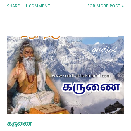
அர்ப்பணித்தால் , நான் அதை ஏற்றுக்கொள்வேன் ” என்று பகவத்
SHARE
1 COMMENT
FOR MORE POST »
கீதையில் கூறப்பட்டுள்ளது . உண்மையான நோக்கம் என்னவென்றால்
பகவானிடம் ஒருவருக்குள்ள அன்பான பக்தியை
வெளிப்படுத்துவதாகும் ; அர்ப்பணிக்கப்படுபவை இரண்டாமிடம்
பெறுகின்றன . ஒருவர் பகவானிடம் அன்பான பக்தியை வளர்க்காமல் ,
பலவித உணவுப் பொட்கள் , பழங்கள் , மற்றும் மலர்களை உண்மையான
பக்தியின்றி அளிப்பாரானால் அது பகவானால் ஏற்றுக்கொள்ளப்பட
மாட்டாது . நாம் பரம புருஷ பகவானுக்கு இலஞ்சம் கொடுக்க முடியாது .
அவர் மிகவும் சிறந்தவராதலால் , நமது இலஞ்சத்திற்கு மதிப்பில்லை ,
அவருக்கு எந்தத் தட்டுப்பாடும் கிடையாது . அவர் அவரிடமே
நிறைந்திருப்பதால் , நாம் அவருக்கு என்ன கொடுக்க முடியும் ? எல்லாம்
அவரால் உருவாக்கப்படுகின்றன . நாம் பகவானிடம் நமது அ...
கருணை