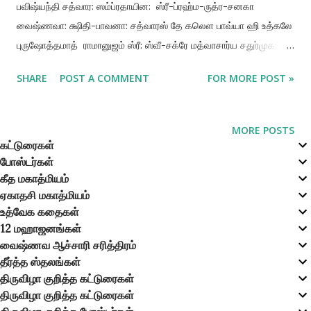
பவிஷ்யந்தி சத்வார: ஸம்ப்ரதாயின: ஸ்ரீ-ப்ரஹ்ம-ருத்ர-சனகா
வைஷ்ணவா: க்ஷிதி-பாவனா: சத்வாரஸ் தே கலௌ பாவ்யா ஹி உத்கலே
புருஷோத்தமாத் ராமானுஜம் ஸ்ரீ: ஸ்வீ-சக்ரே மத்வாசார்ய சதுர்முக:
ஸ்ரீவிஷ்ணு-ஸ்வாமினாம் ருத்ரோ நிம்பாதித்யம் சது:ஸன: குருசீடப்
SHARE
POST A COMMENT
FOR MORE POST »
பரம்பரையில் இடம்பெறாத மந்திரங்கள் பலனை அளிக்காது. ஆகையால்
நான்கு சீடப் பரம்பரையின் ஸ்தாபகர்களான ஸ்ரீலக்ஷ்மி, பிரம்மதேவர்,
ருத்திரர் (சிவபெருமான் ), நான்கு குமாரர்கள் ஆகியோர் கலியுகத்தில்
MORE POSTS
இவ்வுலகினைத் தூய்மைப்படுத்த புருஷோத்தம க்ஷேத்ரமான
கட்டுரைகள்
போஸ்டர்கள்
உத்கலத்தில்(ஒரிஸா )தோன்றி லக்ஷ்மி ராமானுஜரையும் நான்கு முகம்
கீத மகாத்மியம்
கொண்ட பிரம்ம தேவர் மத்வாசாரியரையும் ருத்ரர் விஷ்ணுஸ்வாமியையும்
ஏகாதசி மகாத்மியம்
நான்கு குமாரர்கள் நிம்பாதகத்யரையும் ஏற்றுக் கொள்வர் (பத்ம
உத்வேக கதைகள்
புராணம் ) ருத்ர சம்பிரதாயம்: 💐💐💐💐💐💐💐💐💐💐💐 இது
12 மஹாஜனங்கள்
சிவபெருமானால் விஷ்ணு ஸ்வாமியை ஆச்சாரியராகக் கொண்டு
வைஷ்ணவ ஆச்சாரி சரித்திரம்
தோற்றுவிக்கப்பட்டதாகும். மிகச்சிறந்த வைஷ்ணவரான சிவபெருமான்
தீர்த்த ஸ்தலங்கள்
திருவிழா குறித்த கட்டுரைகள்
எப்பொழுதும் ராம நாமத்தை ஜபம் செய்வதாகவும் அதுவே தனக்கு
திருவிழா குறித்த கட்டுரைகள்
திருப்தியளிப்பதாக...