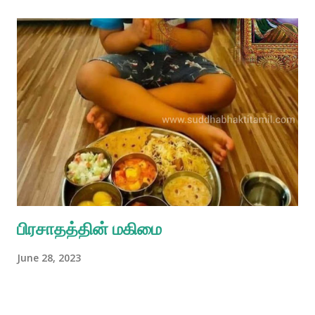
உண்டாக்கப்பட்ட இனிப்பான வாசனையான பானம் என்று பொருள்படும்.
இந்தப் பொருள்கள் தவிர துளசி போன்ற புனிதமான மூலிகைச் சாறுகள்
இந்த பானத்தில் சேர்க்கப்படுகிறது. இந்த பானங்கள் மூன்று
விக்கிரகங்களின் உதடுகளை சென்றடையும் வகையில் மிகப்பெரிய மண்
குவளைகளின் மூலம் வழங்கப்படுகின்றன. இந்த பானம் ஓன்பது
குவளைகளில் நிரப்பப்பட்டு ஒவ்வொரு விக்கிரகங்களுக்கும் தலா
மூன்று குவளைகள் வீதம் அந்தந்த தேர்களில் சமர்ப்பிக்கப்படுகிறது.
கோயில் பூஜாரிகளால் சோடச உபசார் எனும் பூஜையின் மூலம்
விக்கிரகங்களுக்...
பிரசாதத்தின் மகிமை
June 28, 2023