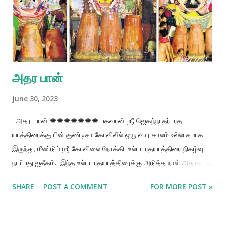
அதர பான்
June 30, 2023
அதர பான் 🍁🍁🍁🍁🍁🍁🍁 பகவான் ஶ்ரீ ஜெகந்நாதர் ரத
யாத்திரைக்கு பின் குண்டிசா கோவிலில் ஒரு வார காலம் உல்லாசமாக
இருந்து, மீண்டும் ஶ்ரீ கோவிலை நோக்கி உல்டா ரதயாத்திரை நிகழ்வு
நடப்பது ஐதீகம். இந்த உல்டா ரதயாத்திரைக்கு அடுத்த நாள் அதாவது
11 ஆவது நாளான ஏகாதசி அன்று மூன்று விக்கிரகங்களுக்கும் அதர
SHARE
POST A COMMENT
FOR MORE POST »
பான என்ற புத்துணர்ச்சி ஊட்டும் பானம் வழங்கப்படுகிறது. அதர
என்றால் உதடு, பான என்றால் பால் சர்க்கரை, பாலாடை ,வாழைப்பழம்,
கற்பூரம், உலர் கொட்டைகள், மற்றும் மிளகு போன்றவற்றை கொண்டு