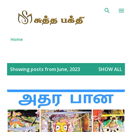
Skip to main content
Home
P
Showing posts from June, 2023
SHOW ALL
o
s
t
s