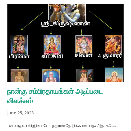
உயர்ந்த ஆன்மீக உணர்ச்சிகளை அவர் அலர்நாத்தில்
வெளிப்படுத்துவார். அலர்நாத் திருக்கோயில் புரிக்குப் பதினேழு கிலோ
மீட்டர் மேற்கில், கடலுக்கு ஐந்து கிலோ மீட்டர் உட்புற நிலத்தில்
அமைந்துள்ளது. . அலர்நாத் செல்வதற்கு பகவான் சைதன்யர்
கடற்கரையின் ஓரமாக நடந்து செல்வார், ஆனால் இன்று பெரும்பாலான
யாத்திரிகள் பேருந்தில் செல்கின்றனர். 💐💐💐💐💐💐💐💐💐💐💐💐
பகவான் அலர்நாதர் நான்கு கரங்களுடைய மஹாவிஷ்ணுவாக
வீற்றுள்ளார், அவரது வாகனமான கருடன் கைகூப்பி குனிந்து அவரது
பாதத்தில் பிரார்த்தனை செய்கிறார், அவரது துணைவியர்களான
ஸ்ரீதேவி...
நான்கு சம்பிரதாயங்கள் அடிப்படை
விளக்கம்
June 25, 2023
ஸம்ப்ரதாய விஹினா யே மந்த்ராஸ் தே நிஷ்ஃபலா: மத: அத: கலௌ