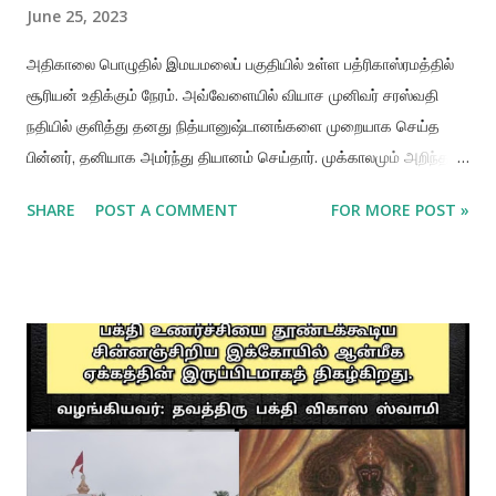
June 25, 2023
அதிகாலை பொழுதில் இமயமலைப் பகுதியில் உள்ள பத்ரிகாஸ்ரமத்தில்
சூரியன் உதிக்கும் நேரம். அவ்வேளையில் வியாச முனிவர் சரஸ்வதி
நதியில் குளித்து தனது நித்யானுஷ்டானங்களை முறையாக செய்த
பின்னர், தனியாக அமர்ந்து தியானம் செய்தார். முக்காலமும் அறிந்த
மகாமுனியான அவர் ஞான திருஷ்டியில் கடந்த காலம் மற்றும்
SHARE
POST A COMMENT
FOR MORE POST »
எதிர்காலத்தையும் அவரால் பார்க்க முடிந்தது. அப்போது துவாபர
யுகத்தின் முடிவு காலம் . வெகுவிரைவில் கலியுகம் நெருங்கிக்
கொண்டிருப்பதையும், கலியுகத்தில் பிறக்கப்போகும் மக்களிடம் பல்வேறு
குறைகளைக் கண்டார். மாமுனிவர் வியாசர் பகவான் ஶ்ரீ கிருஷ்ணரின்
சத்யாவேஷ அவதாரம். கலியுக மக்களுக்கு நன்மை செய்ய நினைத்த
அவர் "கலியுகத்தின் மக்கள் பெரும்பாலும் அற்ப
ஆயுளுள்ளவர்களாகவும், சண்டைப் பிரியர்களாகவும், மந்த புத்தி
படைத்தவர்களாகவும், அதிர்ஷ்டமற்றவர்களாகவும், அனைத்திற்கும்
மேலாக எப்பொழுதும் அமைதியற்றவர்களாகவும் உள்ளனர் என்பதை