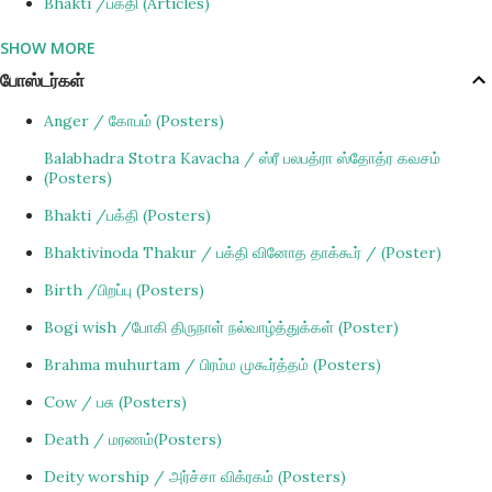
Bhakti /பக்தி (Articles)
SHOW MORE
Bhisma. / பீஷ்மதேவர் (Articles)
போஸ்டர்கள்
Chanting / ஜபித்தல் (Articles)
Anger / கோபம் (Posters)
Creations / ஸ்ருஷ்டி (Articles)
Balabhadra Stotra Kavacha / ஸ்ரீ பலபத்ரா ஸ்தோத்ர கவசம்
Danger / அபாயம் (Articles)
(Posters)
Death / மரணம்(Articles)
Bhakti /பக்தி (Posters)
Deity worship / விக்ரஹ வழிபாடு (Articles)
Bhaktivinoda Thakur / பக்தி வினோத தாக்கூர் / (Poster)
Devotional Service / பக்தி தொண்டு (Articles)
Birth /பிறப்பு (Posters)
Dharma / தர்மம் (Articles)
Bogi wish /போகி திருநாள் நல்வாழ்த்துக்கள் (Poster)
Distress /துன்பம் (Articles)
Brahma muhurtam / பிரம்ம முகூர்த்தம் (Posters)
Duty /கடமை (Articles)
Cow / பசு (Posters)
Ego /அகஙகாரம் (Articles)
Death / மரணம்(Posters)
Faith / நம்பிக்கை(Articles)
Deity worship / அர்ச்சா விக்ரகம் (Posters)