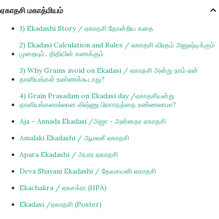
ஏகாதசி மகாத்மியம்
Jiva goswami / ஸ்ரீல ஜீவ கோஸ்வாமி (Articles)
Hearing / கேட்டல் (Posters )
அத்தியாயம் 12
Kali Yuga / கலியுகம்(Articles)
1) Ekadashi Story / ஏகாதசி தோன்றிய கதை
Holy Name / புனித நாமம் (Poster)
அத்தியாயம் 13
Karma / கர்மா (Articles)
2) Ekadasi Calculation and Rules / ஏகாதசி விரதம் அனுஷ்டிக்கும்
Ignorance/ அறியாமை (Posters)
அத்தியாயம் 14
முறையும்.. திதியின் கணக்கும்
Kirtanam / கீர்த்தனம் (Articles)
Jiva Goswami / ஜீவ கோஸ்வாமி (poster)
அத்தியாயம் 15
3) Why Grains avoid on Ekadasi / ஏகாதசி அன்று நாம் ஏன்
Knowledge / அறிவு(Articles)
தானியங்கள் உண்ணக்கூடாது?
Kirtanam / கீர்த்தனம் (Posters)
அத்தியாயம் 16
Krishna Darshanam /கிருஷ்ண தரிசனம் (Articles)
4) Grain Prasadam on Ekadasi day /ஏகாதசியன்று
Knowledge / அறிவு(Posters)
அத்தியாயம் 17
தானியங்களால்லான விஷ்ணு பிரசாதத்தை உண்ணலாமா?
Krishna's Mercy / கிருஷ்ணரின் கருணை (Articles)
Krishna's Mercy / கிருஷ்ணரின் கருணை (Posters)
அத்தியாயம் 18
Aja – Annada Ekadasi /அஜா - அன்னதா ஏகாதசி
Lalitha sakhi / லலிதா சகி / (articles)
Lesson From Ramayana / இராமாயணம் உணர்த்தும்
Amalaki Ekadashi / ஆமலகீ ஏகாதசி
பாடங்கள்(Posters)
Liberation / முக்தி (Articles)
Apara Ekadashi / அபார ஏகாதசி
Lord Balaram / பகவான் ஶ்ரீ பலராமர் (Posters)
Lord Caitanya / பகவான் சைதன்யர் (Articles)
Deva Shayani Ekadashi / தேவசயனி ஏகாதசி
Lord Caitanya / பகவான் சைதன்யர் (Poster)
Lord Shiva / சிவபெருமான் (Articles)
Ekachakra / ஏகசக்ரா (HPA)
Lord Jagannath / பகவான் ஜெகந்நாதர் (Posters)
Lord Sri Rama / ஶ்ரீ ராமர் (Articles)
Ekadasi /ஏகாதசி (Poster)
Lord Narashima/ பகவான் ஶ்ரீ நரசிம்மர் (Poster)
Madhavan Maanbugal / மாதவன் மாண்புகள் (articles)