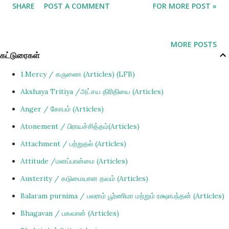
SHARE
POST A COMMENT
FOR MORE POST »
கிருஷ்ணர் பாலை உறிஞ்சும்போது அவளது உயிரையும் உறிய ஆரம்பித்தார்.
அந்த வலியைத் தாங்கவியலாத பூதனை தன் சுயரூபத்தை
வெளிப்படுத்தி, பதினாறு மைல் நீளம் கொண்ட உடலாக வெளிப்படுத்தி
MORE POSTS
மாண்டு போனாள். அதன் பிறகு, பூதனையின் நெஞ்சில் விளையாடிக்
கட்டுரைகள்
கொண்டிருந்த கிருஷ்ணரை விருந்தாவனவாசிகள் தூக்கிச் சென்றனர்.
1.Mercy / கருணை (Articles) (LFB)
கௌடீய வைஷ்ணவ ஆச்சாரியர்களில் ஒருவரான ஸ்ரீல பக்திவினோத
Akshaya Tritiya /அட்சய திரிதியை (Articles)
தாகூர், பூதனையை இதயத்தில் குடி கொண்டிருக்கும் பொய்யான
Anger / கோபம் (Articles)
ஆன்மீக குருவிற்கு ஒப்பிடுகிறார். மற்றவரின் பார்வைக்கு பூதனை
கிருஷ்ணரின் ஆரோக்கியத்திற்காக அவருக்கு பாலூட்ட முனைந்ததாக
Atonement / பிராயச்சித்தம்(Articles)
தோன்றலாம், ஆனால் அவளது நோக்கம் கிருஷ்ணரைக் கொல்ல
Attachment / பற்றுதல் (Articles)
வேண்டும் என்பதே. அதுபோலவே, போலி குருமார்கள் கிருஷ்ணரின்
Attitude /மனப்பான்மை (Articles)
மீதான ஆரோக்கியமான தூய அன்பை வளர்ப்பதற்கு உதவுவதுபோல
Austerity / கடுமையான தவம் (Articles)
காணப்பட்டாலும், பிறரை புலனுகர்ச்சி விஷயங்களில் ஈடுபட வைப்ப...
Balaram purnima / பலராம் பூர்ணிமா மற்றும் ரக்ஷாபந்தன் (Articles)
Bhagavan / பகவான் (Articles)