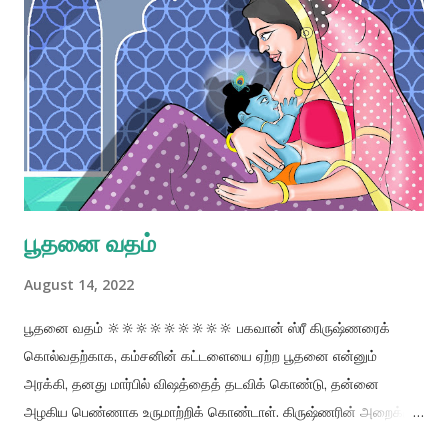
பூதனை வதம்
August 14, 2022
பூதனை வதம் 🔆🔆🔆🔆🔆🔆🔆🔆🔆 பகவான் ஸ்ரீ கிருஷ்ணரைக்
கொல்வதற்காக, கம்சனின் கட்டளையை ஏற்ற பூதனை என்னும்
அரக்கி, தனது மார்பில் விஷத்தைத் தடவிக் கொண்டு, தன்னை
அழகிய பெண்ணாக உருமாற்றிக் கொண்டாள். கிருஷ்ணரின் அறைக்குச்
சென்ற பூதனை அவரை தன் மடியில் அமர்த்திக் கொண்டாள். குழந்தை