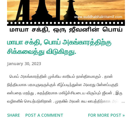
பிரம்மன் . அந்த மாயா ஒளியில் வைகுந்தங்கள் எனப்படும் ஆன்மீகக்
கோள்கள் உள்ளன , அதன் ...
மாயா சக்தி, பொய் அகங்காரத்திற்கு
சிக்கவைத்து விடுகிறது.
January 30, 2023
பொய் அகங்காரத்தின் முக்கிய காரியம் நாஸ்திகமாகும் . தான்
நித்தியமாக பரமபுருஷருக்குக் கீழ்ப்படிந்துள்ள அவரது பின்னப்பகுதி
என்பதை மறந்து , சுதந்திரமாக மகிழ்ச்சியடைய விரும்பும் ஜீவன் , இரு
வழிகளில் செயற்படுகிறான் . முதலில் அவன் சுய லாபத்திற்காக அல்லது
புலன் நுகர்வுக்காக பலனை எதிர்பார்த்து செயற்படுகிறான் . நீண்ட
SHARE
POST A COMMENT
FOR MORE POST »
காலமாக பலன் கருதும் செயலில் ஈடுபட்டுக் களைப்படைந்த பின் ,
அவன் மனோ தத்துவக் கற்பனையாளனாக மாறி , தான் கடவுளுக்குச்