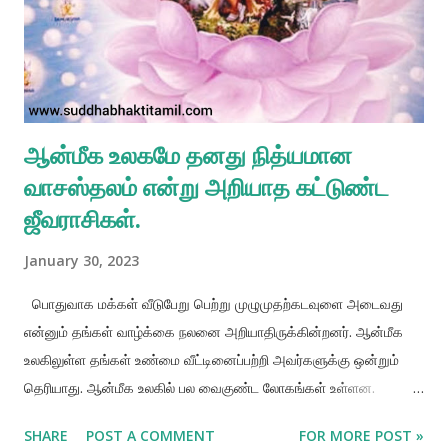
ஆன்மீக உலகமே தனது நித்யமான
வாசஸ்தலம் என்று அறியாத கட்டுண்ட
ஜீவராசிகள்.
January 30, 2023
பொதுவாக மக்கள் வீடுபேறு பெற்று முழுமுதற்கடவுளை அடைவது
என்னும் தங்கள் வாழ்க்கை நலனை அறியாதிருக்கின்றனர். ஆன்மீக
உலகிலுள்ள தங்கள் உண்மை வீட்டினைப்பற்றி அவர்களுக்கு ஒன்றும்
தெரியாது. ஆன்மீக உலகில் பல வைகுண்ட லோகங்கள் உள்ளன.
அவற்றுள் மிகச் சிறந்ததாக இருப்பது கிருஷ்ண லோகம் எனப்படும்
SHARE
POST A COMMENT
FOR MORE POST »
கோலோக பிருந்தாவனமேயாகும். சமுதாயத்தின் முன்னேற்றம்