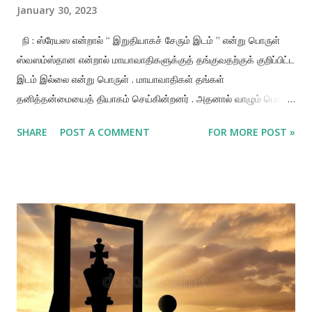
January 30, 2023
நி : ஸ்ரேயஸ என்றால் “ இறுதியாகச் சேரும் இடம் ” என்று பொருள்
ஸ்வஸம்ஸ்தான என்றால் மாயாவாதிகளுக்குத் தங்குவதற்குக் குறிப்பிட்ட
இடம் இல்லை என்று பொருள் . மாயாவாதிகள் தங்கள்
தனித்தன்மையைத் தியாகம் செய்கின்றனர் . அதனால் வாழும் பொறி
பகவானின் திவ்யமான உடலிலிருந்து வெளிப்படும் மாய ஒளியில் கலக்க
SHARE
POST A COMMENT
FOR MORE POST »
முடியும் . ஆனால் பக்தருக்கென்று குறிப்பிட்ட இடம் உண்டு . கோள்கள்
சூரியஒளியினை நம்பியுள்ளன , ஆனால் சூரியஒளிக்கு என்று குறிப்பிட்ட
நம்பகமான இடம் கிடையாது . ஒருவர் ஒரு குறிப்பிட்ட கோளை அடையும்
பொழுது , அவருக்குத் தங்கும் இடமுண்டு . கைவல்ய என்று
அறியப்படும் ஆன்மீக வானம் எல்லாப் பக்கங்களிலும் இன்ப ஒளியாக ,
பரம புருஷ பகவானின் பாதுகாப்பின் கீழ் உள்ளது . பகவத் கீதையில்
(14.27) குறிப்பிடப்பட்டுள்ளதுபோல , ப்ரஹ்மணோ ஹி ப்ரதிஷ்டாஹம் :
மாயையாகிய பிரம்ம ஒளி பரம புருஷ பகவானின் உடலில் தங்கும் .
அதாவது பரம புருஷ பகவானின் உடலொளியே கைவல்யம் அல்லது மாய