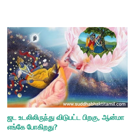
அபரிதமாக இருக்கிறது என்று சொல்லிக் கொண்டாலும் இங்கு ஆன்மீக
உலகிலுள்ள வைகுண்ட லோகத்தைப்பற்றி யாருக்கும் எதுவும் தெரியாது.
இன்றைய தினம் நாகரீகத்தில் முன்னேறியிருப்பதாகச் சொல்லும்
மனிதர்கள் பிறஉலகங்களுக்குச் செல்வதற்கு முயற்சித்துக்
கொண்டிருக்கின்றனர். அவர்களுக்குத் தாங்கள் இருப்பதிலேயே
மிகவும் உயர்ந்த உலகமான பிரம்ம லோகத்திற்குச் சென்றாலும் கூட
மீண்டும் இப்பூமிக்கு திரும்பி வேண்டியதிருக்கும் என்பது பற்றி ஒன்றும்
தெரியாது. இதனை பகவத்கீதை (8.16) உறுதி செய்கின்றது:
ஆப்ரஹ்ம-புவனால் லோகா: புனர் ஆவர்தினோ (அ)ர்ஜுன மாம் உபேத்ய
து கௌந்தேய புனர் ஜன்ம ந வித்யதே “குந்தியின் மகனே! உலகில்
உயர்ந்த தேவலோகத்திலிருந்து தாழ்ந்தபாதாள லோகம் வரை உள்ள
எல்லா லோகங்களும் பிறப்பு இறப்ப...
ஜட உடலிலிருந்து விடுபட்ட பிறகு, ஆன்மா
எங்கே போகிறது?