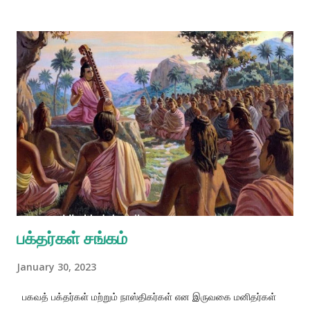
சமமான நிலையில் இருப்பதாக நினைக்கிறான் . பகவானுடன் ஒன்றாகி
விடுவதெனும் தவறான இந்த எண்ணம்தான் மாயா சக்தியால்
விரிக்கப்படும் கடைசி வலையாகும் . இந்த மாயா சக்தி , பொய்
அகங்காரத்திற்கு சிக்கவைத்து விடுகிறது . பரபிரம்மத்தைப் பற்றிய
தத்துவார்த்தமான கற்பனைகளை விட்டுவிடுவதுதான் , பொய்
அகங்காரத்திலிருந்து விடுபடுவதற்குரிய மிகச் சிறந்த வழியாகும் .
மனோ தத்துவக் கற்பனைகளால் பரபிரம்மத்தை உணர
முடியாதென்பதை உறுதியாக ஒருவன் அறிய வேண்டும் . பரபிரம்மத்தை
, அல்லது பரமபுருஷ பகவானைப் பற்றி , தகுதியுள்ள ஒர் அ...
பக்தர்கள் சங்கம்
January 30, 2023
பகவத் பக்தர்கள் மற்றும் நாஸ்திகர்கள் என இருவகை மனிதர்கள்