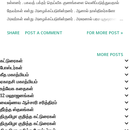
உள்ளனர் . பகவத் பக்தர் தெய்வீக குணங்களை வெளிப்படுத்துவதால்
தேவர்கள் என்று அழைக்கப்படுகின்றனர் . ஆனால் நாஸ்திகர்களோ
அசுரர்கள் என்று அழைக்கப்படுகின்றனர் . அசுரனால் பரம புருஷரான
விஷ்ணுவின் முன் நிற்க முடியாது . அசுரர்கள் பரம புருஷரை அழிக்க
SHARE
POST A COMMENT
FOR MORE POST »
முயல்வதிலேயே எப்பொழுதும் சுறுசுறுப்பாக உள்ளனர் . ஆனால்
உண்மையில் பரம புருஷர் தமது உன்னதமான நாமமாகவோ ,
உருவமாகவோ , குணங்களாகவோ , லீலைகளாகவோ அல்லது பல
MORE POSTS
வகைப்பட்ட உபகரணங்களாகவோ தோன்றிய உடனேயே அசுரர்கள்
கட்டுரைகள்
போஸ்டர்கள்
முற்றிலும் முறியடிக்கப்பட்டு விடுகின்றனர் . பகவானின் புனித
கீத மகாத்மியம்
நாமத்தைப் பாடுவதால் பேயும் பறந்துவிடும் என்று கூறப்படுகிறது .
ஏகாதசி மகாத்மியம்
பகவானுடைய உபகரணங்களின் பட்டியலில் சிறந்த முனிவர்களும ,
உத்வேக கதைகள்
பகவத் பக்தர்களும் கூட அடங்குவர் . எனவே சாதுவான பக்தரொருவர்
12 மஹாஜனங்கள்
தோன்றிய உடனேயே பிசாசு போன்ற பாவங்கள் உடனே அழிந்து
வைஷ்ணவ ஆச்சாரி சரித்திரம்
விடுகின்றன . இதுவே வேத சாஸ்திரங்களின் தீர்ப்பாகும் . எனவே ,
தீர்த்த ஸ்தலங்கள்
திருவிழா குறித்த கட்டுரைகள்
அசுரர்களும் , பேய் பிசாசுகளும் தங்களுடைய கெட்ட ஆதிக்கத்தைச்
திருவிழா குறித்த கட்டுரைகள்
செலுத்த முடியாதபட...