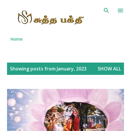
Skip to main content
Home
P
Showing posts from January, 2023
SHOW ALL
o
s
t
s