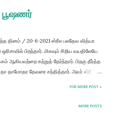
ா பூஷணர்
்த தினம் / 20-6-2021 ஸ்ரீல பலதேவ வித்யா
 ஒரிசாவில் பிறந்தார். மிகவும் சிறிய வயதிலேயே
 ஆகியவற்றை கற்றுத் தேர்ந்தார். பிறகு தீர்த்த
 ராதா தாமோதர தேவரை சந்தித்தார். அவர் ஸ்ரீ
வார். அவருடன் தத்துவம் பற்றி விளக்கமாக
FOR MORE POST »
ுக் கொண்டார் . ஸ்ரீ ராதா தாமோதரா தேவர்.
ுவின் கௌடிய வைஷ்ணவக் கொள்கைகளையும்,
MORE POSTS
விரிவாக எடுத்துரைத்தார்.மிக குறுகிய