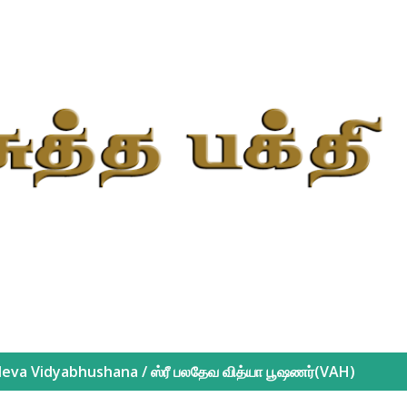
Skip to main content
eva Vidyabhushana / ஸ்ரீ பலதேவ வித்யா பூஷணர்(VAH)