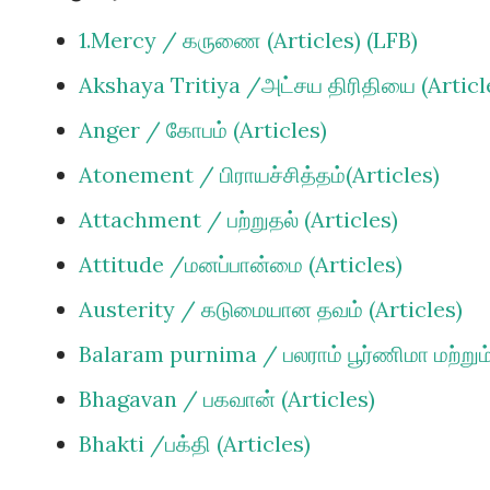
காலத்திலேயே கௌடிய வைஷ்ணவ சித
1.Mercy / கருணை (Articles) (LFB)
கைதேர்ந்தவர் ஆனார். கௌடிய வ
Akshaya Tritiya /அட்சய திரிதியை (Articl
தாக்கூரிடம், பகவானின் சக்தியான
Anger / கோபம் (Articles)
வேறாகவும் உள்ளது என்ற ( "அசி
Atonement / பிராயச்சித்தம்(Articles)
தத்துவ உபதேசத்தை பெற்றார். ஒரு 
Attachment / பற்றுதல் (Articles)
சம்பிரதாயத்தை சேர்ந்த சிலர், க
Attitude /மனப்பான்மை (Articles)
ஆரம்பித்தனர். அவர்கள் ...
Austerity / கடுமையான தவம் (Articles)
Balaram purnima / பலராம் பூர்ணிமா மற்றும் 
Bhagavan / பகவான் (Articles)
Bhakti /பக்தி (Articles)