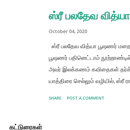
s
ஸ்ரீ பலதேவ வித்ய
t
s
October 04, 2020
ஸ்ரீ பலதேவ வித்யா பூஷணர் மறைந
பூஷணர் பதினெட்டாம் நூற்றாண்டில்
அவர் இலக்கணம் கவிதைகள் தர்க்கம்
யாத்திரை செல்லும் வழியில், ஸ்ரீ
ரசிகானந்ததேவரின் பரம சிஷ்யர் ஆ
SHARE
POST A COMMENT
கேட்டறிந்து தனது அறிவை வளர்த்த
பகவான் ஶ்ரீ சைதன்ய மஹாபிரப
கட்டுரைகள்
அவரின் எல்லையற்ற கருணையையும் 