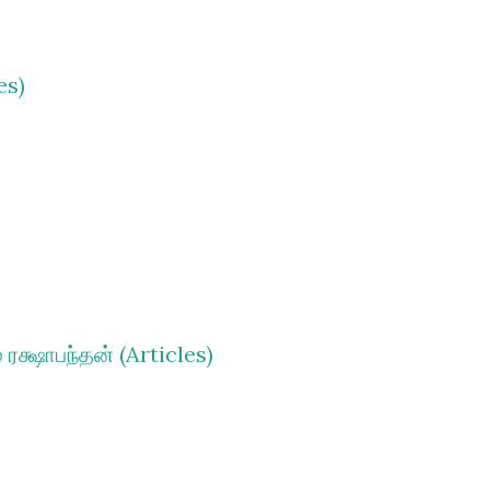
்தாந்தத்தை, அவரிடம் கற்று, அதில்
ைஷ்ணவ ஆச்சாரியரான விஸ்வநாத சக்கரவர்த்தி
es)
து, ஒரே சமயத்தில் பகவானுடன் ஒன்றாகவும்,
ந்தியபேதா பேத தத்துவம்") கௌடிய வைஷ்ணவத்
நாள் ஜெய்ப்பூர் அரசவையில் ஸ்ரீ ராமானுஜ
ௌடிய சம்பிரதாயத்தை பற்றி விவாதம் நடத்த
ரக்ஷாபந்தன் (Articles)