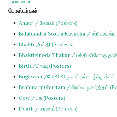
SHOW MORE
Bhisma. / பீஷ்மதேவர் (Articles)
போஸ்டர்கள்
Chanting / ஜபித்தல் (Articles)
Anger / கோபம் (Posters)
Creations / ஸ்ருஷ்டி (Articles)
Balabhadra Stotra Kavacha / ஸ்ரீ பலபத்ர
Danger / அபாயம் (Articles)
Bhakti /பக்தி (Posters)
Death / மரணம்(Articles)
Bhaktivinoda Thakur / பக்தி வினோத தாக்க
Deity worship / விக்ரஹ வழிபாடு (Articles
Birth /பிறப்பு (Posters)
Devotional Service / பக்தி தொண்டு (Arti
Bogi wish /போகி திருநாள் நல்வாழ்த்துக்கள்
Dharma / தர்மம் (Articles)
Brahma muhurtam / பிரம்ம முகூர்த்தம் (P
Distress /துன்பம் (Articles)
Cow / பசு (Posters)
Duty /கடமை (Articles)
Death / மரணம்(Posters)
Ego /அகஙகாரம் (Articles)