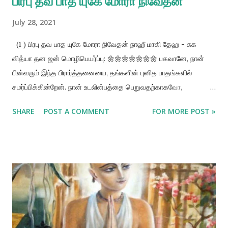
பிரபு தவ பாத யுகே மோரா நிவேதன்
July 28, 2021
(1 ) பிரபு தவ பாத யுகே மோரா நிவேதன் நாஹீ மாகி தேஹ - சுக
வித்யா தன ஜன் மொழிபெயர்ப்பு: 🌼🌼🌼🌼🌼🌼🌼 பகவானே, நான்
பின்வரும் இந்த பிரார்த்தனையை, தங்களின் புனித பாதங்களில்
சமர்ப்பிக்கின்றேன். நான் உடலின்பத்தை பெறுவதற்காகவோ,
படிப்பதற்காகவோ, செல்வங்கள் சேர்பதற்காகவோ அல்லது சீடர்களை
SHARE
POST A COMMENT
FOR MORE POST »
சேர்பதற்காகவோ ப்ரார்திக்கவில்லை. (2 ) நாஹீ மாகி ஸ்வர்க, ஆர
மோக்ஷ நாஹீ மாகி நா கோரி பிரார்த்தன கோனோ விபுதிர லாகி
மொழிபெயர்ப்பு: 🌼🌼🌼🌼🌼🌼🌼 நான் ஸ்வர்கலோகங்களை
அடைவதற்காகவோ, முக்தி பெறுவதற்காகவோ இந்த பிரார்த்தனை
செய்யவில்லை. (3) நிஜ-கர்ம-குண- தோசே ஜெ ஜெ ஜென்ம பாய்
ஜன்மே ஜன்மே ஜெனோ தவ நாம-குண காய் மொழிபெயர்ப்பு: 🌼🌼🌼
🌼🌼🌼🌼 நான் எப்படி பிறந்தாலும், என் கர்மா என்னை எப்படி அழைத்து
சென்றாலும், நான் தங்களுடைய புனித நாமத்தை ஒவ்வொரு பிறப்பிலும்