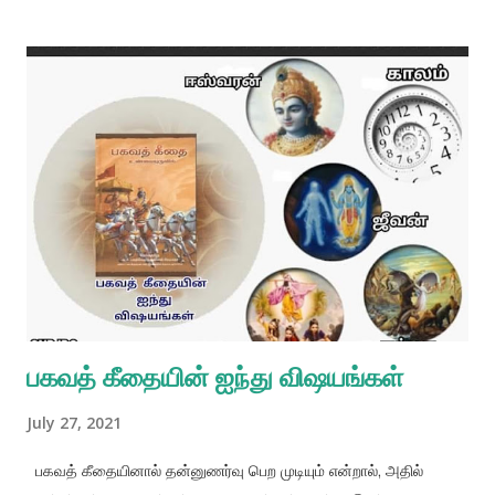
தங்கினார். அச்சமயத்தில் வேங்கட பட்டர் பூரண மனநிறைவை அடையும்
வரை மஹாபிரபுவிற்கு சேவை செய்யும் வாய்ப்பினைப் பெற்றார். அப்போது
மஹாபிரபுவிற்குத் தொண்டு புரியும் வாய்ப்பினை கோபால பட்டரும்
பெற்றார். காலப்போக்கில் ஸ்ரீ கோபால பட்ட கோஸ்வாமி தனது
சித்தப்பாவும் மாபெரும் சந்நியாசியுமான பிரபோதானந்த
சரஸ்வதியினால் தீக்ஷையளிக்கப்பட்டார். கோபால பட்ட கோஸ்வாமியின்
தாய்தந்தை இருவருமே மிகவும் அதிர்ஷ்டசாலிகள், அவர்கள் தங்களது
முழு வாழ்வையும் ஸ்ரீ சைதன்ய மஹாபிரபுவின் சேவையில்
அர்ப்பணித்தனர். அவர்கள் கோபால பட்ட கோஸ்வாமியை
விருந்தாவனத்திற்குச் செல்ல அனுமதித்தனர், ஸ்ரீ சைதன்ய
மஹாபிரபுவை நினைத்தபடியே...
பகவத் கீதையின் ஐந்து விஷயங்கள்
July 27, 2021
பகவத் கீதையினால் தன்னுணர்வு பெற முடியும் என்றால், அதில்