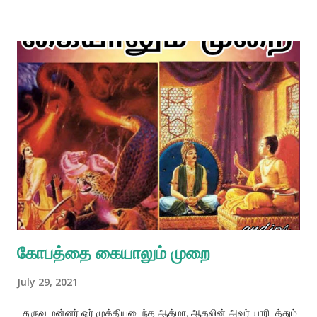
மகாராஜன் ருக்மினியை பகவானுக்கு அளித்த அதே முறையில்தான்
அக்னிதேவனும் இந்த ஆயுதத்தை கிருஷ்ணருக்கு அளித்தார்.
இத்தகைய அன்பளிப்புக்களை பகவான் தமது பக்தர்களிடமிருந்து
ஏற்றுக்கொள்கிறார். அந்த அன்பளிப்புகள் நித்தியமாக அவருக்குச்
சொந்தமானவை என்றாலும் அவற்றை அவர் அவ்வாறு ஏற்றுக்
கொள்கிறார். மகாபாரதத்தின் ஆதி பர்வத்தில் இந்த ஆயுதத்தைப்
பற்றிய விரிவான விளக்கம் ஒன்றுள்ளது. தன்னுடன் போட்டியிட்ட
சிசுபாலனைக் கொல்ல பகவான் ஸ்ரீ கிருஷ்ணர் இந்த ஆயுதத்தை
உபயோகித்தார். இந்த ஆயுதத்தினால் சால்வனையும் கூட அவர்
கொன்றார். மேலும் சில சமயங்களில், நண்பனான அர்ஜுனனுடைய
எதிரிகளை அர்ஜுனன் கொல்வதற்கு அதை உபயோகிக்க
வேண்டுமென்று பகவான் விரு...
கோபத்தை கையாலும் முறை
July 29, 2021
துருவ மன்னர் ஒர் முக்தியடைந்த ஆத்மா, ஆதலின் அவர் யாரிடத்தும்