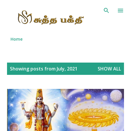
Skip to main content
Home
P
Showing posts from July, 2021
SHOW ALL
o
s
t
s