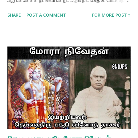
அது என்னென்ன தளங்கள் என்றும் அதில் நாம் எங்கு உள்ளோம், எந்த
தளத்தினை அடைந்தால் அது தூய பக்தி நிலை என்றும் இப்பொழுது
SHARE
POST A COMMENT
FOR MORE POST »
பார்க்கலாம். பக்தி மொத்தம் நான்கு தளங்களில் உள்ளது, அவை:
புலன்களின் தளம், மனதின் தளம், புத்தியின் தளம் மற்றும் ஆன்மீகத்
தளம். இதனை விவரமாக அலசுவோம். புலன்களின் தளத்தில் பக்தி 🌼
🌼🌼🌼🌼🌼🌼🌼🌼 ஆரம்ப நிலையில் கடவுளிடம் மிதமான
நம்பிக்கைகொண்டவர்கள் இவர்கள். தங்களின் புலன்களின்
திருப்திக்காக பகவானிடம் வேண்டுகோளை வைத்தபடியே
இருப்பவர்கள். இறைவன் (அல்லது நமக்கு மேலே உள்ள ஒரு சக்தி)
இருப்பதை ஒப்புக்கொள்பவர்கள் இவர்கள். நாத்திகர்களை விட
இவர்கள் கொஞ்சம் முன்னேறியவர்கள் என்றாலும், இவர்களின் நிலை
மிகவும் பரிதாபமானதே. தங்களது அன்றாட பிரச்சனைகளிலிருந்து
விடுபடவும், தங்களது எதிர்காலத்தை வளமாக்கவும், தங்களின்
சந்ததியினர் அனைத்துவிதமான நலன்களையும் பலன்களையும்
பெறவேண்டும் என்றும்...