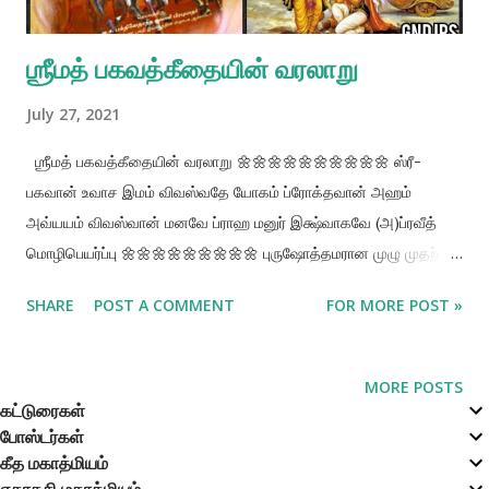
ஜட ...
ஶ்ரீமத் பகவத்கீதையின் வரலாறு
July 27, 2021
ஶ்ரீமத் பகவத்கீதையின் வரலாறு 🌼🌼🌼🌼🌼🌼🌼🌼🌼🌼 ஸ்ரீ-
பகவான் உவாச இமம் விவஸ்வதே யோகம் ப்ரோக்தவான் அஹம்
அவ்யயம் விவஸ்வான் மனவே ப்ராஹ மனுர் இக்ஷ்வாகவே (அ)ப்ரவீத்
மொழிபெயர்ப்பு 🌼🌼🌼🌼🌼🌼🌼🌼🌼 புருஷோத்தமரான முழு முதற்
கடவுள் ஸ்ரீ கிருஷ்ணர் கூறினார்: அழிவற்ற இந்த யோக விஞ்ஞானத்தை
SHARE
POST A COMMENT
FOR MORE POST »
நான் சூரிய தேவனான விவஸ்]வானுக்கு உபதேசித்தேன். விவஸ்]வான்
மனித குலத் தந்தையான மனுவுக்கும், மனு, இக்ஷ்வாகு மன்னனுக்கும்
இதனை முறையே உபதேசித்தனர். பொருளுரை 🌼🌼🌼🌼🌼🌼🌼🌼🌼
MORE POSTS
பகவத் கீதை, சூரிய கிரகத்திலிருந்து தொடங்கி, அனைத்து
கட்டுரைகள்
போஸ்டர்கள்
கிரகங்களின் மன்னர்களுக்கும் பன்நெடுஞ்காலத்திற்கு முன்பே
கீத மகாத்மியம்
உபதேசிக்கப்பட்டது என்ற சரித்திரத்தை இங்கு நாம் காண்கிறோம்.
ஏகாதசி மகாத்மியம்