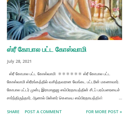
பாடிக்கொண்டே இருக்கவேண்டும். (4) ஏ மாத்ரா ஆசா மம தோமார்
சரணே அஹோய்துகி பக்தி ஹ்ரிதே ஜாகே அனுக்ஷனே மொழிபெயர்ப்பு:
🌼🌼🌼🌼🌼🌼🌼 இது ஒன்றே என்னுடைய விருப்பம், என்னுடைய
நம்பிக்கை மற்றும் என்னுடைய பிரார்த்தனையாகும் . தடையில்லாத
எல்லையற்ற பக்த...
ஸ்ரீ கோபால பட்ட கோஸ்வாமி
July 28, 2021
ஸ்ரீ கோபால பட்ட கோஸ்வாமி 🔆🔆🔆🔆🔆🔆 ஸ்ரீ கோபால பட்ட
கோஸ்வாமி ஸ்ரீரங்கத்தில் வசித்தவரான வேங்கட பட்டரின் மகனாவார்.
கோபால பட்டர் முன்பு இராமானுஜ ஸம்பிரதாயத்தின் சீடப் பரம்பரையைச்
சார்ந்திருந்தார், ஆனால் பின்னர் கௌடீய ஸம்பிரதாயத்தின்
அங்கமானார். 1433 சகாப்த ஆண்டில் (கி.பி. 1511), சைதன்ய மஹாபிரபு
SHARE
POST A COMMENT
FOR MORE POST »
தென்னிந்தியாவில் சுற்றுப்பயணம் மேற்கொண்டபோது, சாதுர்மாஸ்ய
காலத்தின் நான்கு மாதங்களில் வேங்கட பட்டரின் இல்லத்தில்