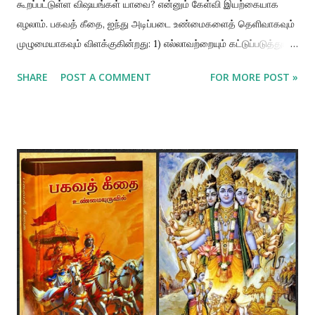
கூறப்பட்டுள்ள விஷயங்கள் யாவை? என்னும் கேள்வி இயற்கையாக
எழலாம். பகவத் கீதை, ஐந்து அடிப்படை உண்மைகளைத் தெளிவாகவும்
முழுமையாகவும் விளக்குகின்றது: 1) எல்லாவற்றையும் கட்டுப்படுத்தும்
இறைவன் (ஈஸ்வரன்), 2) உயிர்வாழிகள் (ஜீவன்), 3) ஜட இயற்கை
SHARE
POST A COMMENT
FOR MORE POST »
(பிரக்ருதி), 4) ஜட இயற்கை தோன்றி மறைவதைக் குறிக்கும் காலம்
(காலம்), 5) ஜீவன்களின் செயல் (கர்மா). ஈஸ்வரன் 💐💐💐💐💐💐
எல்லோரையும் எல்லாவற்றையும் கட்டுப்படுத்தும் இவர், கிருஷ்ணர்,
பரமாத்மா, அல்லது பிரம்மன் என்று அறியப்படுகிறார். ஜீவன்களும் ஜட
இயற்கையும் இவருக்குக் கீழ்படிந்த சக்திகளே. இவரது ஆணையின்
கீழ்தான் ஜட இயற்கை செயல்படுகிறது. இயற்கைக்குப் பின்னால்
இறைவன் இருப்பதை அறியாதவர்கள், மோட்டார் வாகனத்திற்குப்
பின்னால் ஓட்டுநர் இருப்பதை அறியாத குழந்தையைப் போன்றவர்கள்.
அந்த இறைவன் முழுமுதற் கடவுளான ஸ்ரீ கிருஷ்ணரே, பரம்பொருளை
அருவப் பிரம்மனாக அல்லது பரமாத்மாவாக உணர்வதைக் காட்டிலும் பரம
புருஷ பகவானான ஸ்ரீ கிருஷ்ணராக உணர்தலே சிறந்தது. குன்றிய
அறிவுடையவர்களே பரம் பொருள் அருவமானது என்று கருது கின்றனர்.