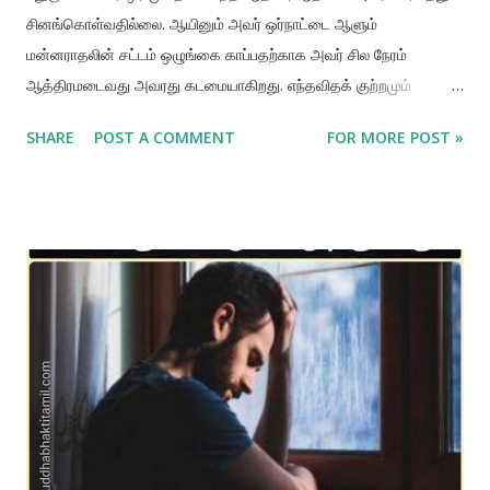
சினங்கொள்வதில்லை. ஆயினும் அவர் ஒர்நாட்டை ஆளும்
மன்னராதலின் சட்டம் ஒழுங்கை காப்பதற்காக அவர் சில நேரம்
ஆத்திரமடைவது அவரது கடமையாகிறது. எந்தவிதக் குற்றமும்
செய்யாத அவர் சகோதரன் உத்தமன் ஓர் யக்ஷனால் கொல்லப்பட்டான்.
SHARE
POST A COMMENT
FOR MORE POST »
அதனால் அக்குற்றவாளியைக் கொல்வது (உயிருக்குப்பதில் உயிர்)
துருவரின் கடமையாகிறது. ஏனெனில் அவர் ஓர் அரசர். போட்டி என்று
வந்தவுடன் துருவ மன்னர் தீவிரமாகப் போராடி யக்ஷர்களைப் போதுமான
அளவிற்குத் தண்டித்தார். ஆனால் சினமானது நாம் அதிகப்படுத்தினால்
அது அளவின்றி அதிகமாகும் தன்மை உடையதாகும். துருவரின்
ஆத்திரம் கரை மீறாத வண்ணம் அவர் தாத்தா மனுவினால் அன்புடன்
அமைதிப்படுத்தப்பட்டார். துருவரும் தனது தாத்தாவின் எண்ணம் என்ன
என்பதைப்புரிந்து கொண்டதினால் போரை உடனே நிறுத்தினார்.
சுலோகத்திலுள்ள "ஸ்ருதேன பூயஸா" அதாவது "தொடர்ந்து
கேட்பதினால்" என்றும் சொல் மிகவும் முக்கியத்துவம் வாய்ந்த தாகும்.
பக்தித் தொண்டைப் பற்றித் தொடர்ந்து கேட்பதின் மூலம் பக்தித்
தொண்டிற்குத் தீங்கிழைக்கும் ஆத்திரத்தினை அடக்குதல் கூடும்.