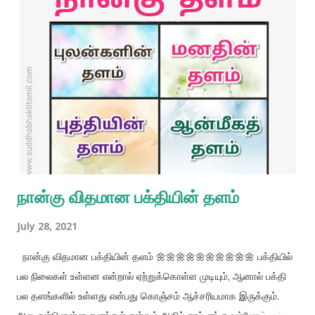
சிந்தனைகளையும் இல்லாமல் செய்துவிடும் யோக முறையானது உதவி
செய்யாது. மனதை சூன்யமாக ஆக்கிக் கொள்ள முயல்வது
செயற்கையானதாகும். சூன்யம் நிலைத்திருக்காது. ஆனால்
கிருஷ்ணருக்கு எப்படி சிறந்த முறையில் தொண்டு செய்வது என்று
எப்போழுதும் கிருஷ்ண உணர்விலேயே ஒருவர் ஈடுபட்டு இருப்பாராயின்,
இயற்கையாகவே ஒருவரது மனது கட்டுப்படுத்தப்படுகின்றது. -
(உபதேசாமிருதம்) 🔆🔆🔆🔆🔆🔆🔆🔆🔆🔆🔆🔆🔆🔆🔆🔆🔆🔆🔆🔆🔆
ஹரே கிருஷ்ண ஹரே கிருஷ்ண கிருஷ்ண கிருஷ்ண ஹரே ஹரே ஹ...
நான்கு விதமான பக்தியின் தளம்
July 28, 2021
நான்கு விதமான பக்தியின் தளம் 🌼🌼🌼🌼🌼🌼🌼🌼🌼🌼 பக்தியில்
பல நிலைகள் உள்ளன என்றால் ஏற்றுக்கொள்ள முடியும், ஆனால் பக்தி
பல தளங்களில் உள்ளது என்பது கொஞ்சம் ஆச்சரியமாக இருக்கும்.