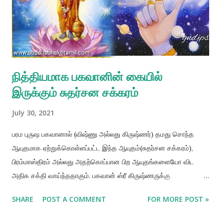
நித்தியமாக பகவானின் கையில்
இருக்கும் சுதர்சன சக்கரம்
July 30, 2021
பரம புருஷ பகவானால் (விஷ்ணு அல்லது கிருஷ்ணர்) தமது சொந்த
ஆயுதமாக ஏற்றுக்கொள்ளப்பட்ட இந்த ஆயுதம்(சுதர்சன சக்கரம்),
பிரம்மாஸ்திரம் அல்லது அதற்கொப்பான பிற ஆயுதங்களையோ விட
அதிக சக்தி வாய்ந்ததாகும். பகவான் ஸ்ரீ கிருஷ்ணருக்கு
அக்னிதேவன் இந்த ஆயுதத்தை அளித்தார் என்று வேத
SHARE
POST A COMMENT
FOR MORE POST »
இலக்கியங்கள் சிலவற்றில் கூறப்படுகிறது. ஆனால் உண்மையில் பகவான்
இந்த ஆயுதத்தை நித்தியமாக தமது கையில் ஏந்தியிருக்கிறார். ருக்ம