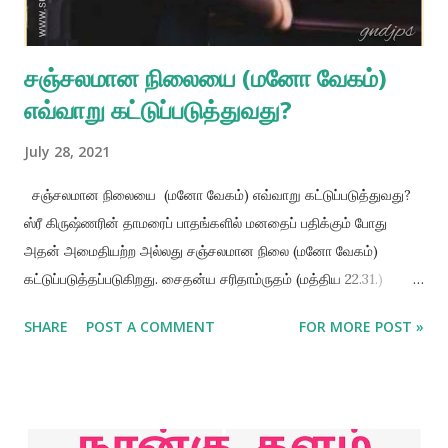
ஸ்ரீல பரீக...
சஞ்சலமான நிலையை (மனோ வேகம்)
எவ்வாறு கட்டுப்படுத்துவது?
July 28, 2021
சஞ்சலமான நிலையை (மனோ வேகம்) எவ்வாறு கட்டுப்படுத்துவது?
ஸ்ரீ கிருஷ்ணரின் தாமரைப் பாதங்களில் மனதைப் பதிக்கும் போது
அதன் அமைதியற்ற அல்லது சஞ்சலமான நிலை (மனோ வேகம்)
கட்டுப்படுத்தப்படுகிறது. சைதன்ய சரிதாம்ருதம் (மத்திய 22.31.)
பின்வருமாறு கூறுகின்றது. கிருஷ்ண-ஸூர்ய–ஸம; மாயா ஹய
SHARE
POST A COMMENT
FOR MORE POST »
அந்தகார யாஹான் கிருஷ்ண, தாஹான் நாஹி மாயார அதிகார
கிருஷ்ணர் சூரியனுக்கு ஒப்பானவர், மாயை இருளுக்கு ஒப்பானது.
சூரியன் பிரசாகிக்கும் போது அங்கு இருளுக்கு இடமில்லை.
அதைப்போலவே, மனதில் கிருஷ்ணர் இருக்கும்போது, மாயையின்
வசீகரத்தால் மனம் குழப்பமடைவதற்குச் சாத்தியமில்லை. எல்லா ஜடச்