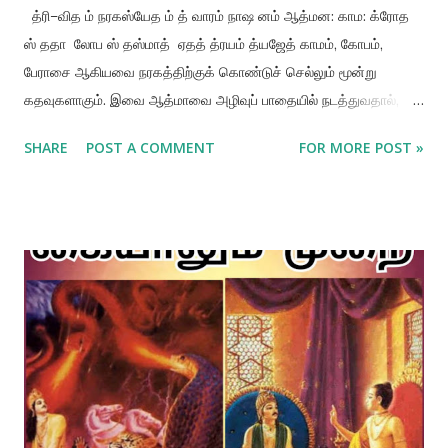
த்ரி–வித ம் நரகஸ்யேத ம் த் வாரம் நாஷ னம் ஆத்மன: காம: க்ரோத
ஸ் ததா லோப ஸ் தஸ்மாத் ஏதத் த்ரயம் த்யஜேத் காமம், கோபம்,
பேராசை ஆகியவை நரகத்திற்குக் கொண்டுச் செல்லும் மூன்று
கதவுகளாகும். இவை ஆத்மாவை அழிவுப் பாதையில் நடத்துவதால்,
ஒவ்வொரு அறிவுள்ள மனிதனும் இவற்றைத் துறக்க வேண்டும்.
SHARE
POST A COMMENT
FOR MORE POST »
பொருளுரை: அசுரத்தனமான வாழ்வின் ஆரம்பம் இங்கே விவரிக்கப்
பட்டுள்ளது. தனது காமத்தைத் திருப்தி செய்ய ஒருவன்
முயல்கின்றான், அவனால் அது முடியாதபோது, கோபமும் பேராசையும்
எழுகின்றன. அசுரத்தனமான உயிரினங்களுக்கு வீழ்ச்சியடைய
விரும்பாத அறிவுள்ள மனிதன், இந்த மூன்று விரோதிகளையும்
துறப்பதற்கு முயற்சி செய்ய வேண்டும், இவை இந்த பௌதிக
பந்தத்திலிருந்து முக்தி பெறுவதற்கான எவ்வித வாய்ப்பும் இல்லாதபடி
ஆத்மாவைக் கொல்லக்கூடியவை. நரகத்திற்கான மூன்று வாசல்கள்
(த்ரி-விதம் நரகஸ்ய த்வாரம்) பகவத் கீதை 16.21-இன் படி, ஒரு
மனிதனின் ஆத்மாவை அழிவுப் பாதையில் நடத்தி, நரகத்திற்கு இட்டுச்
செல்லும் மூன்று முக்கிய வாயில்கள்: 🔥 காமம்: அத்தியாவசியமற்ற