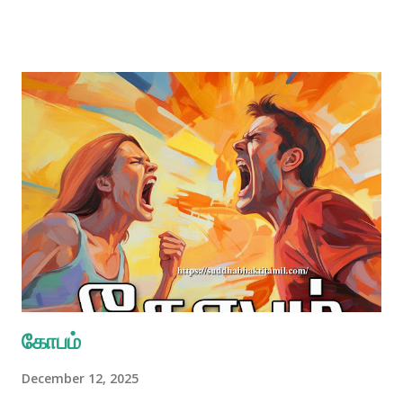
பின்வருமாறு நமக்கு வழிகாட்டி யுள்ளார்: ப்ராபஞ்சிகதயா பு த் த் யா
ஹரி–ஸம்ப ந்தி –வஸ்துன: முமுக்ஷுபி: பரித்யாகோ வைராக் யம் ப ல்கு
கத் யதே (பக்தி ரஸாம்ருத சிந்து 1.2.258) கிருஷ்ண உணர்வை விருத்தி
செய்தவன், அனைத்துப் பொருள்களையும் இறைவனின் சேவையில்
உபயோகப்படுத்த முடியும் என்பதை அறிவான். கிருஷ்ண உணர்வைப்
பற்றிய அறிவு இல்லாதவர்கள், ஜடப் பொருள்களை தவிர்ப்பதற்கு
செயற்கையாக முயற்சி செய்கின்றனர்; அதன் விளைவாக, பௌதிக
பந்தத்திலிருந்து அவர்கள் முக்தி பெற விரும்பினாலும், துறவின்
பக்குவநிலையை அவர்கள் அடையவில்லை. அதே சமயம், கிருஷ்ண
உணர்விலுள்ள பக்தன், எல்லாப் பொருள்களையும் இறைவனின்
தொண்டில் எப்படி உபயோகப்படுத்துவது என...
கோபம்
December 12, 2025