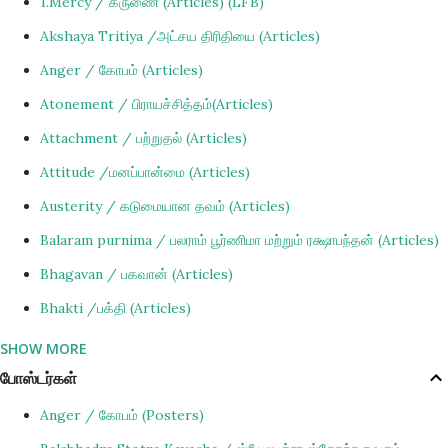
1.Mercy / கருணை (Articles) (LFB)
ஆத்திரம் கரை மீறாத வண்ணம் அவர் தாத்தா மனுவினால் அன்புடன்
Akshaya Tritiya /அட்சய திரிதியை (Articles)
அமைதிப்படுத்தப்பட்டார். துருவரும் தனது தாத்தாவின் எண்ணம் என்ன
Anger / கோபம் (Articles)
என்பதைப்புரிந்து கொண்டதினால் போரை உடனே நிறுத்தினார்.
சுலோகத்திலுள்ள "ஸ்ருதேன பூயஸா" அதாவது "தொடர்ந்து
Atonement / பிராயச்சித்தம்(Articles)
கேட்பதினால்" என்றும் சொல் மிகவும் முக்கியத்துவம் வாய்ந்த தாகும்.
Attachment / பற்றுதல் (Articles)
பக்தித் தொண்டைப் பற்றித் தொடர்ந்து கேட்பதின் மூலம் பக்தித்
Attitude /மனப்பான்மை (Articles)
தொண்டிற்குத் தீங்கிழைக்கும் ஆத்திரத்தினை அடக்குதல் கூடும்.
Austerity / கடுமையான தவம் (Articles)
ஸ்ரீல பரீக...
Balaram purnima / பலராம் பூர்ணிமா மற்றும் ரக்ஷாபந்தன் (Articles)
Bhagavan / பகவான் (Articles)
Bhakti /பக்தி (Articles)
SHOW MORE
Bhisma. / பீஷ்மதேவர் (Articles)
போஸ்டர்கள்
Chanting / ஜபித்தல் (Articles)
Anger / கோபம் (Posters)
Creations / ஸ்ருஷ்டி (Articles)