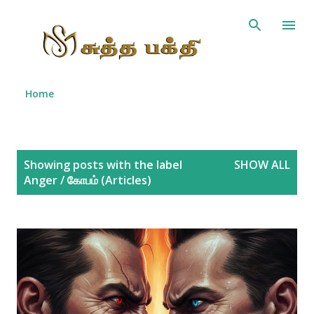
Skip to main content
Home
P
Showing posts with the label
SHOW ALL
o
Anger / கோபம் (Articles)
s
t
s