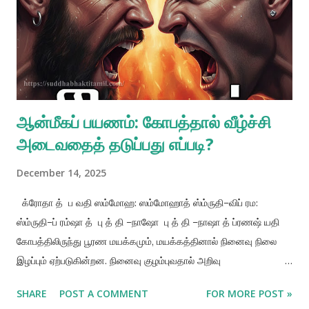
ஆன்மீகப் பயணம்: கோபத்தால் வீழ்ச்சி
அடைவதைத் தடுப்பது எப்படி?
December 14, 2025
க்ரோதா த் ப வதி ஸம்மோஹ: ஸம்மோஹாத் ஸ்ம்ருதி–விப் ரம:
ஸ்ம்ருதி–ப் ரம்ஷா த் பு த் தி –நாஷோ பு த் தி –நாஷா த் ப்ரணஷ் யதி
கோபத்திலிருந்து பூரண மயக்கமும், மயக்கத்தினால் நினைவு நிலை
இழப்பும் ஏற்படுகின்றன. நினைவு குழம்புவதால் அறிவு
இழக்கப்படுகிறது, அறிவு இழக்கப்பட்டவுடன், ஒருவன் மீண்டும் ஜட
SHARE
POST A COMMENT
FOR MORE POST »
வாழ்க்கையில் வீழ்கிறான். பொருளுரை: ஸ்ரீல ரூப கோஸ்வாமி