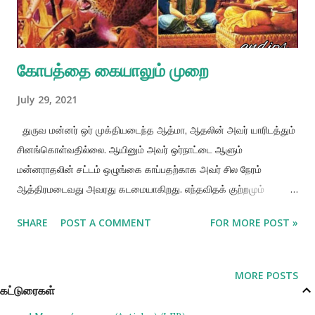
ஆசைகள் மற்றும் புலனின்பங்களை திருப்தி செய்ய ஏங்குவது. 😠
க்ரோதம் : காமம் நிறைவேறா...
கோபத்தை கையாலும் முறை
July 29, 2021
துருவ மன்னர் ஒர் முக்தியடைந்த ஆத்மா, ஆதலின் அவர் யாரிடத்தும்
சினங்கொள்வதில்லை. ஆயினும் அவர் ஒர்நாட்டை ஆளும்
மன்னராதலின் சட்டம் ஒழுங்கை காப்பதற்காக அவர் சில நேரம்
ஆத்திரமடைவது அவரது கடமையாகிறது. எந்தவிதக் குற்றமும்
செய்யாத அவர் சகோதரன் உத்தமன் ஓர் யக்ஷனால் கொல்லப்பட்டான்.
SHARE
POST A COMMENT
FOR MORE POST »
அதனால் அக்குற்றவாளியைக் கொல்வது (உயிருக்குப்பதில் உயிர்)
துருவரின் கடமையாகிறது. ஏனெனில் அவர் ஓர் அரசர். போட்டி என்று
வந்தவுடன் துருவ மன்னர் தீவிரமாகப் போராடி யக்ஷர்களைப் போதுமான
MORE POSTS
அளவிற்குத் தண்டித்தார். ஆனால் சினமானது நாம் அதிகப்படுத்தினால்
கட்டுரைகள்
அது அளவின்றி அதிகமாகும் தன்மை உடையதாகும். துருவரின்